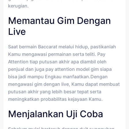
kerugian.
Memantau Gim Dengan
Live
Saat bermain Baccarat melalui hidup, pastikanlah
Kamu mengawasi permainan serta teliti. Pay
Attention tiap putusan akhir apa diambil oleh
penjual dan juga pay attention model gim siapa
bisa jadi mampu Engkau manfaatkan.Dengan
mengawasi gim dengan live, Kamu dapat membuat
putusan akhir yang lebih besar tepat serta
meningkatkan probabilitas kejayaan Kamu.
Menjalankan Uji Coba