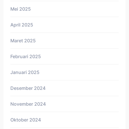
Mei 2025
April 2025
Maret 2025
Februari 2025
Januari 2025
Desember 2024
November 2024
Oktober 2024