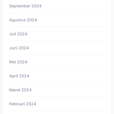
September 2024
Agustus 2024
Juli 2024
Juni 2024
Mei 2024
April 2024
Maret 2024
Februari 2024