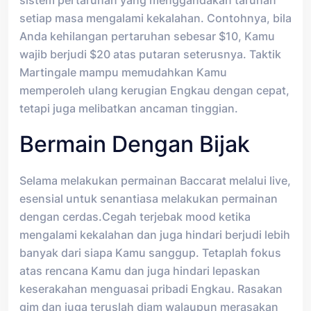
sistem pertaruhan yang menggandakan taruhan
setiap masa mengalami kekalahan. Contohnya, bila
Anda kehilangan pertaruhan sebesar $10, Kamu
wajib berjudi $20 atas putaran seterusnya. Taktik
Martingale mampu memudahkan Kamu
memperoleh ulang kerugian Engkau dengan cepat,
tetapi juga melibatkan ancaman tinggian.
Bermain Dengan Bijak
Selama melakukan permainan Baccarat melalui live,
esensial untuk senantiasa melakukan permainan
dengan cerdas.Cegah terjebak mood ketika
mengalami kekalahan dan juga hindari berjudi lebih
banyak dari siapa Kamu sanggup. Tetaplah fokus
atas rencana Kamu dan juga hindari lepaskan
keserakahan menguasai pribadi Engkau. Rasakan
gim dan juga teruslah diam walaupun merasakan