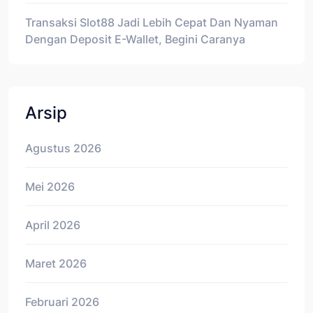
Transaksi Slot88 Jadi Lebih Cepat Dan Nyaman
Dengan Deposit E-Wallet, Begini Caranya
Arsip
Agustus 2026
Mei 2026
April 2026
Maret 2026
Februari 2026