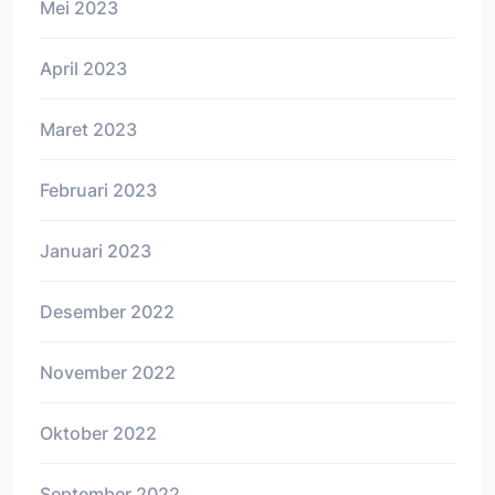
Mei 2023
April 2023
Maret 2023
Februari 2023
Januari 2023
Desember 2022
November 2022
Oktober 2022
September 2022