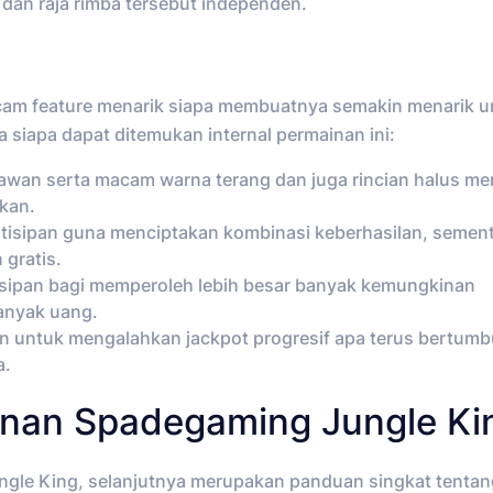
dan raja rimba tersebut independen.
m feature menarik siapa membuatnya semakin menarik u
 siapa dapat ditemukan internal permainan ini:
awan serta macam warna terang dan juga rincian halus me
kan.
tisipan guna menciptakan kombinasi keberhasilan, semen
 gratis.
rtisipan bagi memperoleh lebih besar banyak kemungkinan
anyak uang.
n untuk mengalahkan jackpot progresif apa terus bertumb
a.
nan Spadegaming Jungle Ki
gle King, selanjutnya merupakan panduan singkat tentan