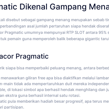
matic Dikenal Gampang Men
k kali disebut sebagai gampang menang merupakan sebab ti
h perbandingan asal jumlah pertaruhan siapa hendak diser
 Gacor Pragmatic umumnya mempunyai RTP SLOT antara 95% 
tuk pemain guna memperoleh balik beberapa gigantic tar
acor Pragmatic
rik siapa bisa memperbaiki peluang menang, antara berbed
menawarkan giliran free apa bisa diaktifkan melalui lamba
ain-main tidak ada mempertaruhkan duit mereka independe
ble, di lokasi simbol apa berhasil hendak menghilang dan j
 ekstra guna berhasil internal satu rotasi.
atic pula memberikan hadiah besar progresif, apa terus m
i partisipan.