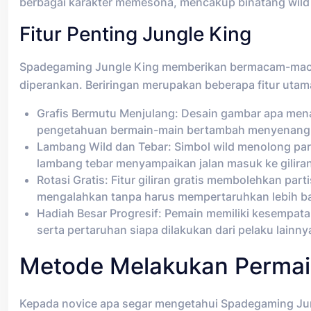
berbagai karakter memesona, mencakup binatang wild 
Fitur Penting Jungle King
Spadegaming Jungle King memberikan bermacam-maca
diperankan. Beriringan merupakan beberapa fitur utama
Grafis Bermutu Menjulang: Desain gambar apa men
pengetahuan bermain-main bertambah menyenang
Lambang Wild dan Tebar: Simbol wild menolong par
lambang tebar menyampaikan jalan masuk ke giliran
Rotasi Gratis: Fitur giliran gratis membolehkan pa
mengalahkan tanpa harus mempertaruhkan lebih b
Hadiah Besar Progresif: Pemain memiliki kesempata
serta pertaruhan siapa dilakukan dari pelaku lainny
Metode Melakukan Permai
Kepada novice apa segar mengetahui Spadegaming Jun