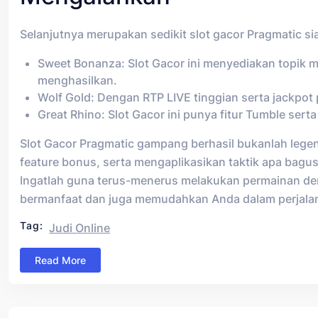
Selanjutnya merupakan sedikit slot gacor Pragmatic s
Sweet Bonanza: Slot Gacor ini menyediakan topik
menghasilkan.
Wolf Gold: Dengan RTP LIVE tinggian serta jackpot p
Great Rhino: Slot Gacor ini punya fitur Tumble se
Slot Gacor Pragmatic gampang berhasil bukanlah leg
feature bonus, serta mengaplikasikan taktik apa bag
Ingatlah guna terus-menerus melakukan permainan den
bermanfaat dan juga memudahkan Anda dalam perjalan
Tag:
Judi Online
Read More