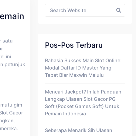
Asides
Pemain
r satu
Pos-Pos Terbaru
or
l ini
Rahasia Sukses Main Slot Online:
an petunjuk
Modal Daftar ID Master Yang
Tepat Biar Maxwin Melulu
Mencari Jackpot? Inilah Panduan
Lengkap Ulasan Slot Gacor PG
n mutu gim
Soft (Pocket Games Soft) Untuk
Slot Gacor
Pemain Indonesia
ngkan.
 mereka.
Seberapa Menarik Sih Ulasan