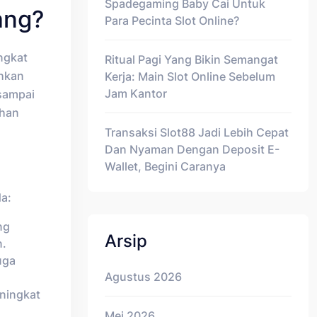
Spadegaming Baby Cai Untuk
ang?
Para Pecinta Slot Online?
ngkat
Ritual Pagi Yang Bikin Semangat
ahkan
Kerja: Main Slot Online Sebelum
Jam Kantor
sampai
uhan
Transaksi Slot88 Jadi Lebih Cepat
Dan Nyaman Dengan Deposit E-
Wallet, Begini Caranya
a:
ng
Arsip
n.
uga
Agustus 2026
eningkat
Mei 2026