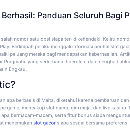
Berhasil: Panduan Seluruh Bagi 
salah nomor satu opsi siapa ter- dikehendaki. Keliru nomo
Play. Berlimpah pelaku menggali informasi perihal slot gac
ki peluang mereka bagi mendapatkan keberhasilan. Artike
or Pragmatic yang sederhana diperoleh, dan menghadiahk
main Engkau.
tic?
han apa berbasis di Malta, diketahui karena pembaruan da
pe game, mencakup slot gacor, gim meja, dan live kasino. 
k apa bermacam-macam, serta fitur bonus siapa menguntu
apat menemukan
slot gacor
siapa sesuai bersama preferensi