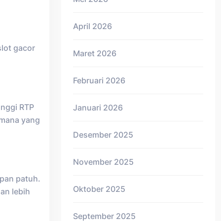
April 2026
lot gacor
Maret 2026
Februari 2026
inggi RTP
Januari 2026
dimana yang
Desember 2025
November 2025
pan patuh.
Oktober 2025
an lebih
September 2025