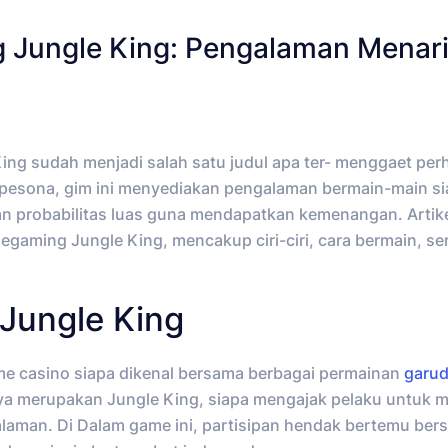
 Jungle King: Pengalaman Menari
ing sudah menjadi salah satu judul apa ter- menggaet perh
mpesona, gim ini menyediakan pengalaman bermain-main si
 probabilitas luas guna mendapatkan kemenangan. Artikel
aming Jungle King, mencakup ciri-ciri, cara bermain, se
Jungle King
e casino siapa dikenal bersama berbagai permainan
garud
ya merupakan Jungle King, siapa mengajak pelaku untuk 
galaman. Di Dalam game ini, partisipan hendak bertemu be