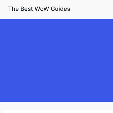
Skip to content
The Best WoW Guides