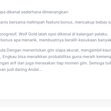
iapa dikenal sederhana dimenangkan:
 manis bersama melimpah feature bonus, mencakup bebas s
rogresif, Wolf Gold ialah opsi dikenal di kalangan pelaku.
rta bonus apa menarik, membuatnya beralih kesukaan banyak
enda.Dengan menentukan gim siapa akurat, mengambil ke
us, Engkau bisa menaikkan probabilitas guna meraih kemen
gan arif dan juga merasakan tiap momen gim. Semoga tuli
an judi daring Anda!…