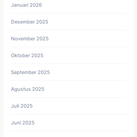
Januari 2026
Desember 2025
November 2025
Oktober 2025
September 2025
Agustus 2025
Juli 2025
Juni 2025