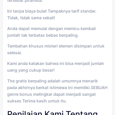
tersebar piramida.
Ini tanpa biaya bulat Tampaknya tarif standar.
Tidak, tidak sama sekali!
Anda dapat memulai dengan memicu kembali
jumlah tak terbatas bebas berpaling.
Tambahan khusus misteri elemen disimpan untuk
selesai.
Kami anda katakan bahwa ini bisa menjadi jumlah
uang yang cukup besar!
The gratis berpaling adalah umumnya menarik
pada akhirnya berkat istimewa ini memiliki.SEBUAH
genre bonus melingkar dapat menjadi sangat
sukses Terima kasih untuk itu.
Penilaian Kami Tentang