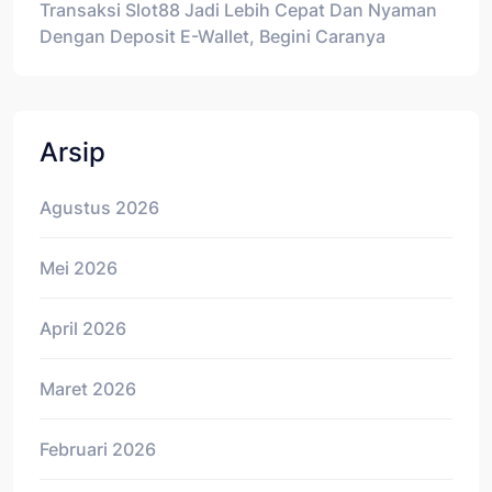
Transaksi Slot88 Jadi Lebih Cepat Dan Nyaman
Dengan Deposit E-Wallet, Begini Caranya
Arsip
Agustus 2026
Mei 2026
April 2026
Maret 2026
Februari 2026