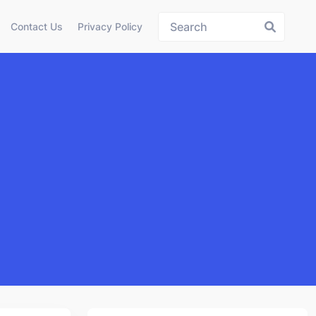
Contact Us
Privacy Policy