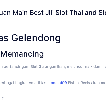
an Main Best Jili Slot Thailand Sl
Mas Gelendong
n Memancing
an pertandingan, Slot Gulungan Ikan, meluncur naik dan 
rbagai tingkat volatilitas,
sboslot99
Fishin ‘Reels akan me
s?