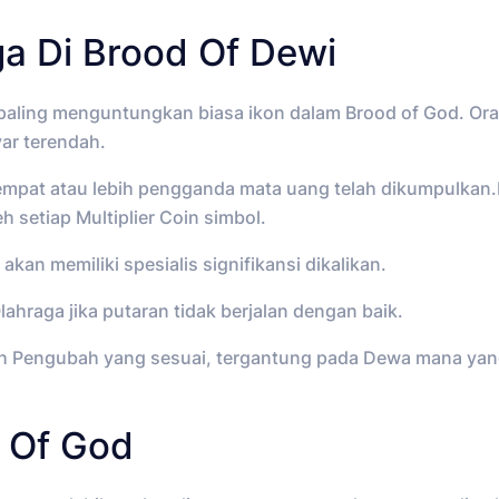
a Di Brood Of Dewi
 paling menguntungkan biasa ikon dalam Brood of God. Or
ar terendah.
empat atau lebih pengganda mata uang telah dikumpulkan.B
 setiap Multiplier Coin simbol.
kan memiliki spesialis signifikansi dikalikan.
hraga jika putaran tidak berjalan dengan baik.
ah Pengubah yang sesuai, tergantung pada Dewa mana yang
d Of God