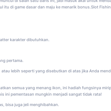
muncul di salah satu baris ini, jadi masuk akal untuk men
l itu di game dasar dan maju ke menarik bonus.Slot Fishin
catter karakter dibutuhkan.
 yang pertama.
atau lebih seperti yang disebutkan di atas jika Anda men
atkan semua yang menang ikon, ini hadiah fungsinya miri
enis ini pementasan mungkin menjadi sangat tidak rata!
s, bisa juga jeli menghibahkan.