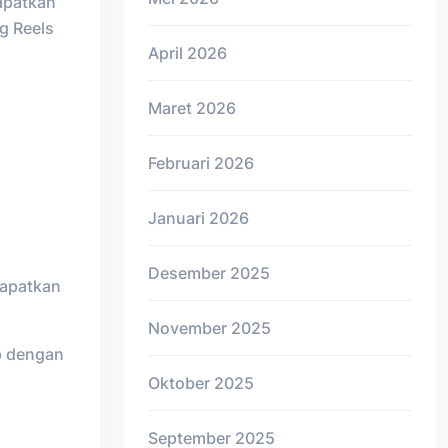
dapatkan
g Reels
April 2026
Maret 2026
Februari 2026
Januari 2026
Desember 2025
dapatkan
November 2025
p dengan
Oktober 2025
September 2025