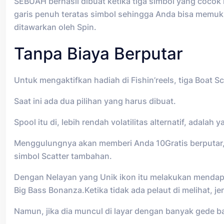
SEBUAH berhasil dibuat ketika tiga simbol yang cocok 
garis penuh teratas simbol sehingga Anda bisa memuku
ditawarkan oleh Spin.
Tanpa Biaya Berputar
Untuk mengaktifkan hadiah di Fishin’reels, tiga Boat S
Saat ini ada dua pilihan yang harus dibuat.
Spool itu di, lebih rendah volatilitas alternatif, adalah
Menggulungnya akan memberi Anda 10Gratis berputar, 
simbol Scatter tambahan.
Dengan Nelayan yang Unik ikon itu melakukan mendap
Big Bass Bonanza.Ketika tidak ada pelaut di melihat, j
Namun, jika dia muncul di layar dengan banyak gede ba