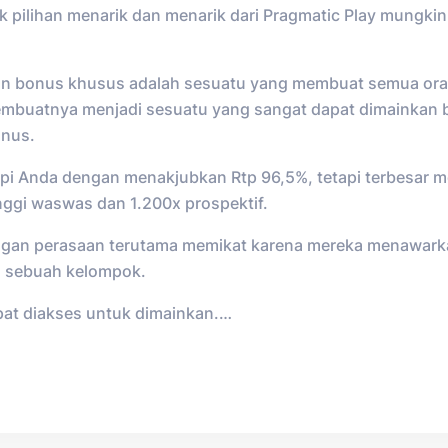
k pilihan menarik dan menarik dari Pragmatic Play mungkin
ran bonus khusus adalah sesuatu yang membuat semua or
mbuatnya menjadi sesuatu yang sangat dapat dimainkan 
onus.
tupi Anda dengan menakjubkan Rtp 96,5%, tetapi terbesar 
nggi waswas dan 1.200x prospektif.
 jangan perasaan terutama memikat karena mereka menawark
m sebuah kelompok.
pat diakses untuk dimainkan.…