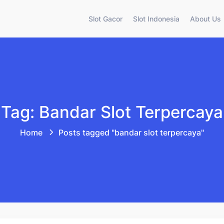
Slot Gacor
Slot Indonesia
About Us
Tag: Bandar Slot Terpercaya
Home
Posts tagged "bandar slot terpercaya"