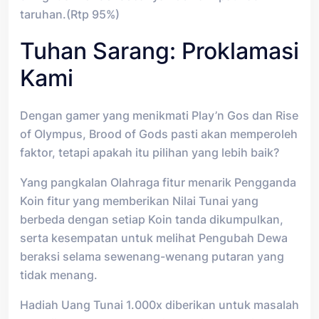
taruhan.(Rtp 95%)
Tuhan Sarang: Proklamasi
Kami
Dengan gamer yang menikmati Play’n Gos dan Rise
of Olympus, Brood of Gods pasti akan memperoleh
faktor, tetapi apakah itu pilihan yang lebih baik?
Yang pangkalan Olahraga fitur menarik Pengganda
Koin fitur yang memberikan Nilai Tunai yang
berbeda dengan setiap Koin tanda dikumpulkan,
serta kesempatan untuk melihat Pengubah Dewa
beraksi selama sewenang-wenang putaran yang
tidak menang.
Hadiah Uang Tunai 1.000x diberikan untuk masalah