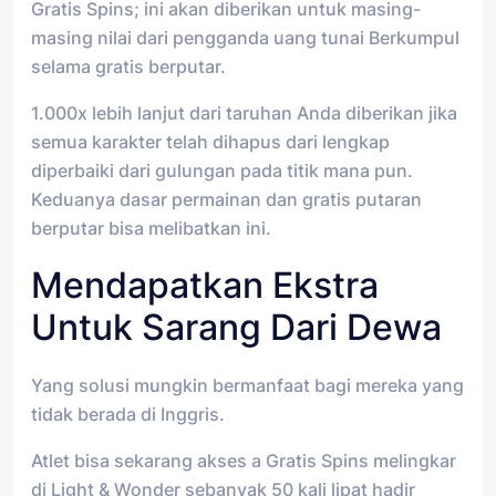
Gratis Spins; ini akan diberikan untuk masing-
masing nilai dari pengganda uang tunai Berkumpul
selama gratis berputar.
1.000x lebih lanjut dari taruhan Anda diberikan jika
semua karakter telah dihapus dari lengkap
diperbaiki dari gulungan pada titik mana pun.
Keduanya dasar permainan dan gratis putaran
berputar bisa melibatkan ini.
Mendapatkan Ekstra
Untuk Sarang Dari Dewa
Yang solusi mungkin bermanfaat bagi mereka yang
tidak berada di Inggris.
Atlet bisa sekarang akses a Gratis Spins melingkar
di Light & Wonder sebanyak 50 kali lipat hadir