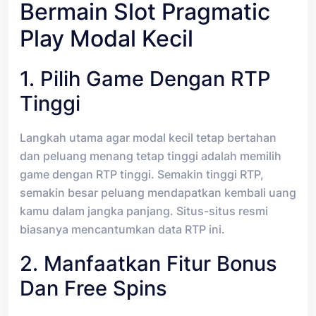
Bermain Slot Pragmatic
Play Modal Kecil
1. Pilih Game Dengan RTP
Tinggi
Langkah utama agar modal kecil tetap bertahan
dan peluang menang tetap tinggi adalah memilih
game dengan RTP tinggi. Semakin tinggi RTP,
semakin besar peluang mendapatkan kembali uang
kamu dalam jangka panjang. Situs-situs resmi
biasanya mencantumkan data RTP ini.
2. Manfaatkan Fitur Bonus
Dan Free Spins