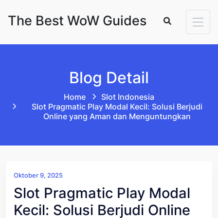
Skip to content
The Best WoW Guides
Blog Detail
Home
Slot Indonesia
Slot Pragmatic Play Modal Kecil: Solusi Berjudi
Online yang Aman dan Menguntungkan
Oktober 9, 2025
Slot Pragmatic Play Modal
Kecil: Solusi Berjudi Online