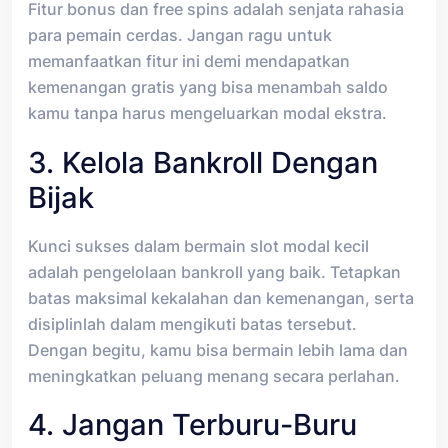
Fitur bonus dan free spins adalah senjata rahasia
para pemain cerdas. Jangan ragu untuk
memanfaatkan fitur ini demi mendapatkan
kemenangan gratis yang bisa menambah saldo
kamu tanpa harus mengeluarkan modal ekstra.
3. Kelola Bankroll Dengan
Bijak
Kunci sukses dalam bermain slot modal kecil
adalah pengelolaan bankroll yang baik. Tetapkan
batas maksimal kekalahan dan kemenangan, serta
disiplinlah dalam mengikuti batas tersebut.
Dengan begitu, kamu bisa bermain lebih lama dan
meningkatkan peluang menang secara perlahan.
4. Jangan Terburu-Buru