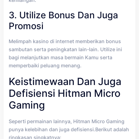
3. Utilize Bonus Dan Juga
Promosi
Melimpah kasino di internet memberikan bonus
sambutan serta peningkatan lain-lain. Utilize ini
bagi melanjutkan masa bermain Kamu serta
memperbaiki peluang menang.
Keistimewaan Dan Juga
Defisiensi Hitman Micro
Gaming
Seperti permainan lainnya, Hitman Micro Gaming
punya kelebihan dan juga defisiensi.Berikut adalah
ringkasan singkatnya: