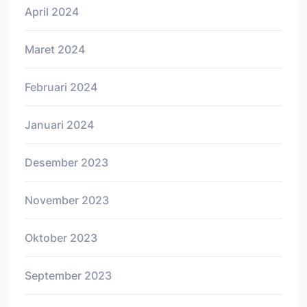
April 2024
Maret 2024
Februari 2024
Januari 2024
Desember 2023
November 2023
Oktober 2023
September 2023