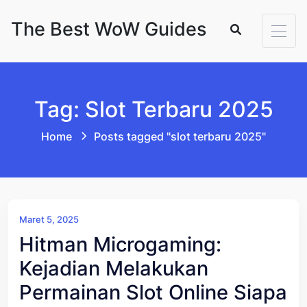
Skip to content
The Best WoW Guides
Tag: Slot Terbaru 2025
Home
Posts tagged "slot terbaru 2025"
Maret 5, 2025
Hitman Microgaming:
Kejadian Melakukan
Permainan Slot Online Siapa