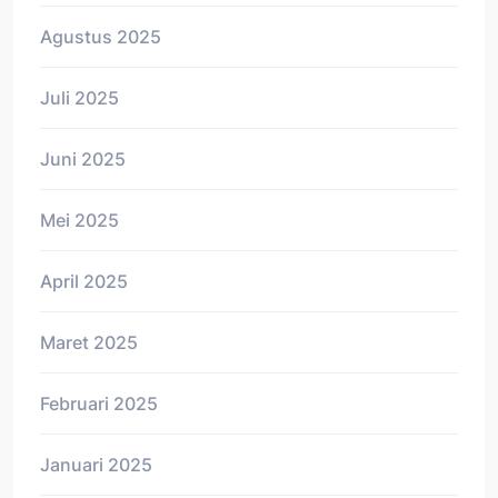
Agustus 2025
Juli 2025
Juni 2025
Mei 2025
April 2025
Maret 2025
Februari 2025
Januari 2025