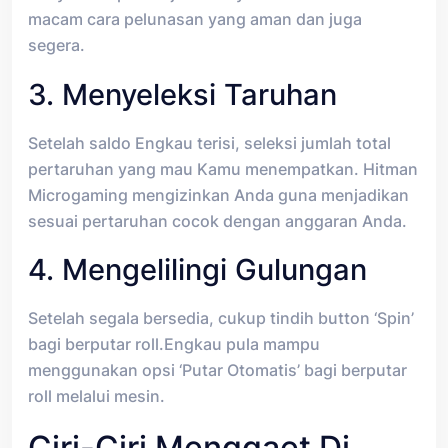
macam cara pelunasan yang aman dan juga
segera.
3. Menyeleksi Taruhan
Setelah saldo Engkau terisi, seleksi jumlah total
pertaruhan yang mau Kamu menempatkan. Hitman
Microgaming mengizinkan Anda guna menjadikan
sesuai pertaruhan cocok dengan anggaran Anda.
4. Mengelilingi Gulungan
Setelah segala bersedia, cukup tindih button ‘Spin’
bagi berputar roll.Engkau pula mampu
menggunakan opsi ‘Putar Otomatis’ bagi berputar
roll melalui mesin.
Ciri-Ciri Menggaet Di