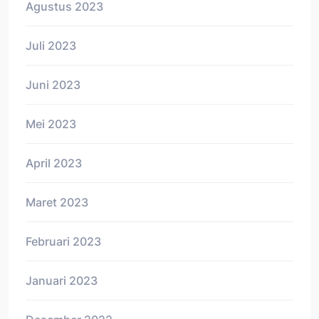
Agustus 2023
Juli 2023
Juni 2023
Mei 2023
April 2023
Maret 2023
Februari 2023
Januari 2023