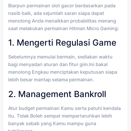
Biarpun permainan slot gacor berdasarkan pada
nasib baik, ada sejumlah saran siapa dapat
menolong Anda menaikkan probabilitas menang
saat melakukan permainan Hitman Micro Gaming:
1. Mengerti Regulasi Game
Sebelumnya memulai bermain, sediakan waktu
bagi menyadari aturan dan fitur gim.Ini bakal
menolong Engkau menciptakan keputusan siapa
lebih besar mantap selama permainan.
2. Management Bankroll
Atur budget permainan Kamu serta patuhi kendala
itu. Tidak Boleh sempat mempertaruhkan lebih
banyak sebab yang Kamu mampu guna
kehilangan.