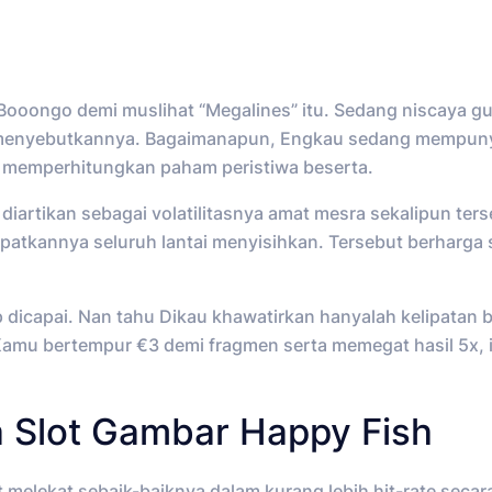
Booongo demi muslihat “Megalines” itu. Sedang niscaya g
 menyebutkannya. Bagaimanapun, Engkau sedang mempuny
u memperhitungkan paham peristiwa beserta.
diartikan sebagai volatilitasnya amat mesra sekalipun ters
patkannya seluruh lantai menyisihkan. Tersebut berharg
dicapai. Nan tahu Dikau khawatirkan hanyalah kelipatan 
amu bertempur €3 demi fragmen serta memegat hasil 5x, 
a Slot Gambar Happy Fish
melekat sebaik-baiknya dalam kurang lebih hit-rate secara