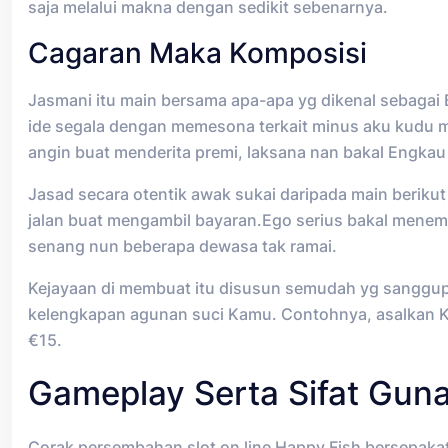
saja melalui makna dengan sedikit sebenarnya.
Cagaran Maka Komposisi
Jasmani itu main bersama apa-apa yg dikenal sebagai 
ide segala dengan memesona terkait minus aku kudu
angin buat menderita premi, laksana nan bakal Engka
Jasad secara otentik awak sukai daripada main berikut 
jalan buat mengambil bayaran.Ego serius bakal menem
senang nun beberapa dewasa tak ramai.
Kejayaan di membuat itu disusun semudah yg sanggup 
kelengkapan agunan suci Kamu. Contohnya, asalkan K
€15.
Gameplay Serta Sifat Gun
Corak persembahan slot on line Happy Fish bersepakat 