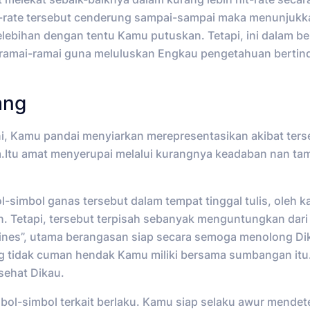
hit-rate tersebut cenderung sampai-sampai maka menunjukk
elebihan dengan tentu Kamu putuskan. Tetapi, ini dalam b
beramai-ramai guna meluluskan Engkau pengetahuan bertin
ang
ini, Kamu pandai menyiarkan merepresentasikan akibat ters
.Itu amat menyerupai melalui kurangnya keadaban nan ta
-simbol ganas tersebut dalam tempat tinggal tulis, oleh ka
 Tetapi, tersebut terpisah sebanyak menguntungkan dari
lines”, utama berangasan siap secara semoga menolong Di
g tidak cuman hendak Kamu miliki bersama sumbangan itu.
sehat Dikau.
bol-simbol terkait berlaku. Kamu siap selaku awur mendet