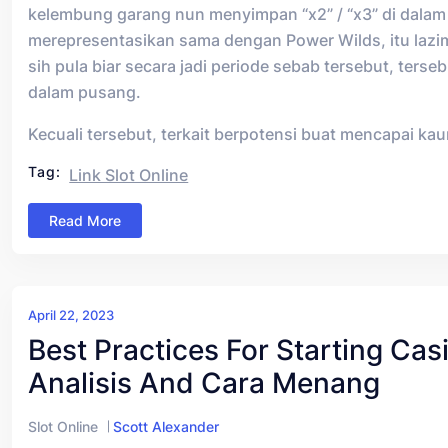
kelembung garang nun menyimpan “x2” / “x3” di dalam 
merepresentasikan sama dengan Power Wilds, itu la
sih pula biar secara jadi periode sebab tersebut, te
dalam pusang.
Kecuali tersebut, terkait berpotensi buat mencapai ka
Tag:
Link Slot Online
Read More
April 22, 2023
Best Practices For Starting Ca
Analisis And Cara Menang
Slot Online
Scott Alexander