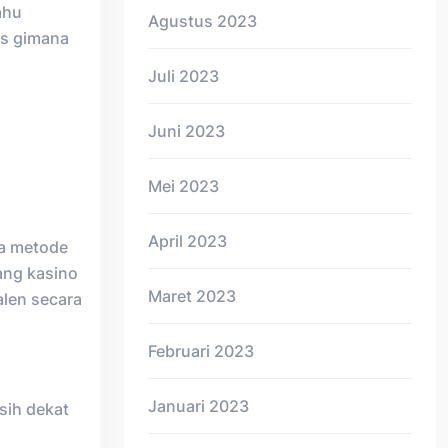
ahu
Agustus 2023
as gimana
Juli 2023
Juni 2023
Mei 2023
April 2023
ra metode
ang kasino
Maret 2023
len secara
Februari 2023
Januari 2023
sih dekat