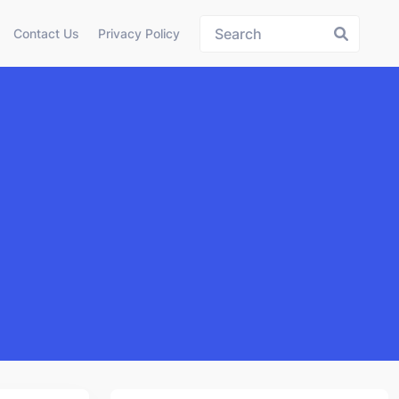
Contact Us
Privacy Policy