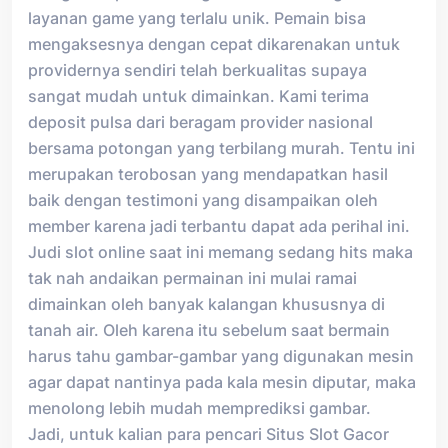
layanan game yang terlalu unik. Pemain bisa
mengaksesnya dengan cepat dikarenakan untuk
providernya sendiri telah berkualitas supaya
sangat mudah untuk dimainkan. Kami terima
deposit pulsa dari beragam provider nasional
bersama potongan yang terbilang murah. Tentu ini
merupakan terobosan yang mendapatkan hasil
baik dengan testimoni yang disampaikan oleh
member karena jadi terbantu dapat ada perihal ini.
Judi slot online saat ini memang sedang hits maka
tak nah andaikan permainan ini mulai ramai
dimainkan oleh banyak kalangan khususnya di
tanah air. Oleh karena itu sebelum saat bermain
harus tahu gambar-gambar yang digunakan mesin
agar dapat nantinya pada kala mesin diputar, maka
menolong lebih mudah memprediksi gambar.
Jadi, untuk kalian para pencari Situs Slot Gacor