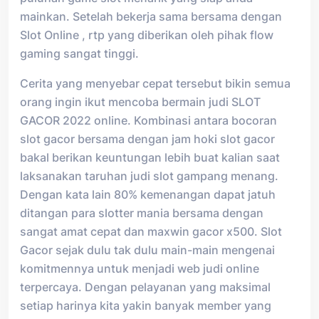
mainkan. Setelah bekerja sama bersama dengan
Slot Online , rtp yang diberikan oleh pihak flow
gaming sangat tinggi.
Cerita yang menyebar cepat tersebut bikin semua
orang ingin ikut mencoba bermain judi SLOT
GACOR 2022 online. Kombinasi antara bocoran
slot gacor bersama dengan jam hoki slot gacor
bakal berikan keuntungan lebih buat kalian saat
laksanakan taruhan judi slot gampang menang.
Dengan kata lain 80% kemenangan dapat jatuh
ditangan para slotter mania bersama dengan
sangat amat cepat dan maxwin gacor x500. Slot
Gacor sejak dulu tak dulu main-main mengenai
komitmennya untuk menjadi web judi online
terpercaya. Dengan pelayanan yang maksimal
setiap harinya kita yakin banyak member yang