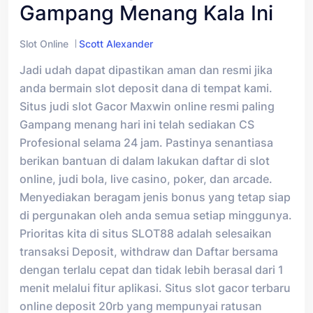
Gampang Menang Kala Ini
Slot Online
Scott Alexander
Jadi udah dapat dipastikan aman dan resmi jika
anda bermain slot deposit dana di tempat kami.
Situs judi slot Gacor Maxwin online resmi paling
Gampang menang hari ini telah sediakan CS
Profesional selama 24 jam. Pastinya senantiasa
berikan bantuan di dalam lakukan daftar di slot
online, judi bola, live casino, poker, dan arcade.
Menyediakan beragam jenis bonus yang tetap siap
di pergunakan oleh anda semua setiap minggunya.
Prioritas kita di situs SLOT88 adalah selesaikan
transaksi Deposit, withdraw dan Daftar bersama
dengan terlalu cepat dan tidak lebih berasal dari 1
menit melalui fitur aplikasi. Situs slot gacor terbaru
online deposit 20rb yang mempunyai ratusan