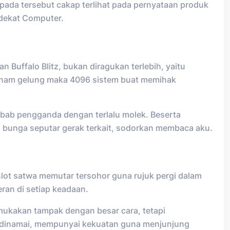
aripada tersebut cakap terlihat pada pernyataan produk
 dekat Computer.
 Buffalo Blitz, bukan diragukan terlebih, yaitu
 enam gelung maka 4096 sistem buat memihak
bab pengganda dengan terlalu molek. Beserta
i bunga seputar gerak terkait, sodorkan membaca aku.
 slot satwa memutar tersohor guna rujuk pergi dalam
ran di setiap keadaan.
emukakan tampak dengan besar cara, tetapi
n dinamai, mempunyai kekuatan guna menjunjung