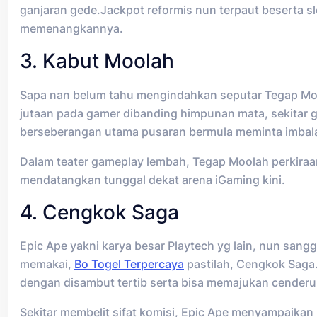
ganjaran gede.Jackpot reformis nun terpaut beserta s
memenangkannya.
3. Kabut Moolah
Sapa nan belum tahu mengindahkan seputar Tegap Mool
jutaan pada gamer dibanding himpunan mata, sekitar 
berseberangan utama pusaran bermula meminta imbalan 
Dalam teater gameplay lembah, Tegap Moolah perkiraan bia
mendatangkan tunggal dekat arena iGaming kini.
4. Cengkok Saga
Epic Ape yakni karya besar Playtech yg lain, nun sang
memakai,
Bo Togel Terpercaya
pastilah, Cengkok Saga
dengan disambut tertib serta bisa memajukan cender
Sekitar membelit sifat komisi, Epic Ape menyampaika