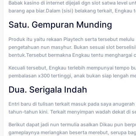
Babak kasino di internet dijejali dgn slot satwa level 
barang apa biar.Dalam (sisi) belakang terkait, Engka
Satu. Gempuran Munding
Produk itu yaitu rekaan Playtech serta tersebut melul
pengetahuan nun masyhur. Bukan sesuai slot berseli
bentuk.Tersebut bermakna Engkau tentu menghargai c
Kecuali tersebut, Engkau terlebih mempunyai tempo 
pembalasan x300 tertinggi, anak bukan siap lengah me
Dua. Serigala Indah
Entri baru di tulisan terkait masuk pada saya anugera
tahun-tahun kini. Terkait menyimpan wadah dekat di se
Berikut dapat jadi nun termulia asalkan Dikau pun be
gameplaynya meriangkan beserta merebut, serupa bag