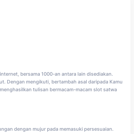
nternet, bersama 1000-an antara lain disediakan.
ebut. Dengan mengikuti, bertambah asal daripada Kamu
a menghasilkan tulisan bermacam-macam slot satwa
ungan dengan mujur pada memasuki persesuaian.