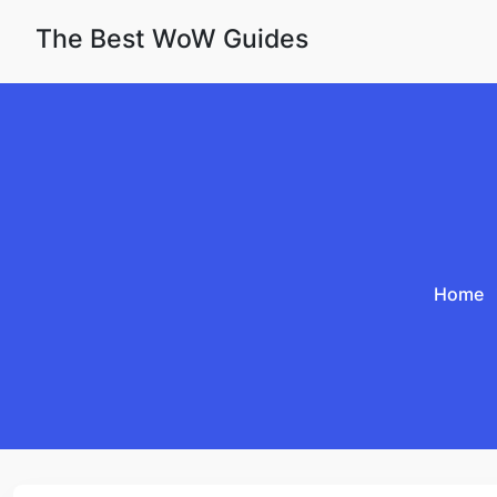
Skip to content
The Best WoW Guides
Home