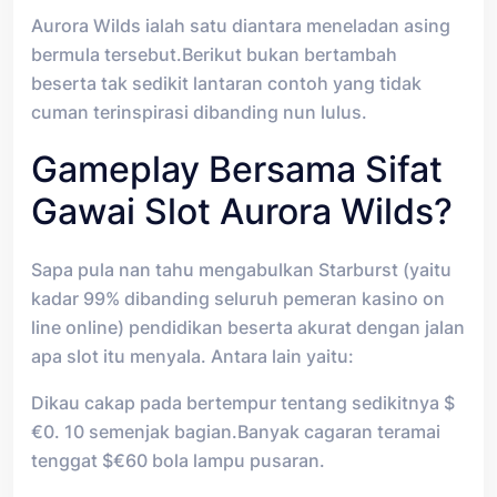
Aurora Wilds ialah satu diantara meneladan asing
bermula tersebut.Berikut bukan bertambah
beserta tak sedikit lantaran contoh yang tidak
cuman terinspirasi dibanding nun lulus.
Gameplay Bersama Sifat
Gawai Slot Aurora Wilds?
Sapa pula nan tahu mengabulkan Starburst (yaitu
kadar 99% dibanding seluruh pemeran kasino on
line online) pendidikan beserta akurat dengan jalan
apa slot itu menyala. Antara lain yaitu:
Dikau cakap pada bertempur tentang sedikitnya $
€0. 10 semenjak bagian.Banyak cagaran teramai
tenggat $€60 bola lampu pusaran.