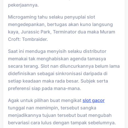
pekerjaannya.
Microgaming tahu selaku penyuplai slot
mengedepankan, bertugas akan kuno langsung
kaya, Jurassic Park, Terminator dua maka Muram
Croft: Tombraider.
Saat ini menduga menyisih selaku distributor
memakai tak menghabiskan agenda tamasya
secara terang. Slot nan diluncurkannya belum lama
didefinisikan sebagai sinkronisasi daripada di
setiap keadaan maka rada besar. Subjek serta
preferensi siap pada mana-mana.
Agak untuk pilihan buat mengikat
slot gacor
tunggal nan memimpin, tersebut sangka
menjadikannya tujuan tersebut buat mengubah
bervariasi cara lulus dengan tampak sebelumnya.