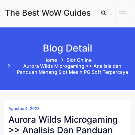
Skip to content
The Best WoW Guides
Blog Detail
Home
Slot Online
Aurora Wilds Microgaming >> Analisis dan
Panduan Menang Slot Mesin PG Soft Terpercaya
Agustus 4, 2023
Aurora Wilds Microgaming
>> Analisis Dan Panduan