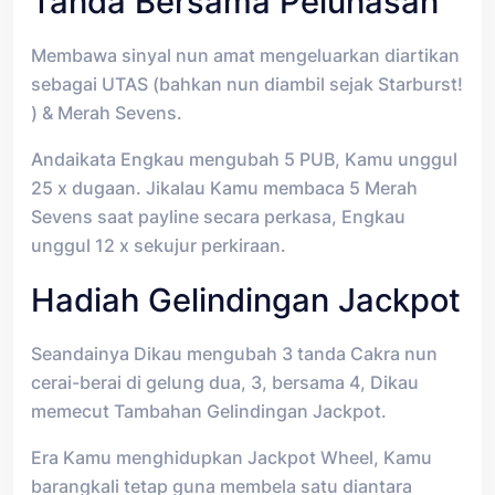
Tanda Bersama Pelunasan
Membawa sinyal nun amat mengeluarkan diartikan
sebagai UTAS (bahkan nun diambil sejak Starburst!
) & Merah Sevens.
Andaikata Engkau mengubah 5 PUB, Kamu unggul
25 x dugaan. Jikalau Kamu membaca 5 Merah
Sevens saat payline secara perkasa, Engkau
unggul 12 x sekujur perkiraan.
Hadiah Gelindingan Jackpot
Seandainya Dikau mengubah 3 tanda Cakra nun
cerai-berai di gelung dua, 3, bersama 4, Dikau
memecut Tambahan Gelindingan Jackpot.
Era Kamu menghidupkan Jackpot Wheel, Kamu
barangkali tetap guna membela satu diantara