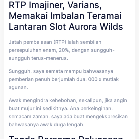
RTP Imajiner, Varians,
Memakai Imbalan Teramai
Lantaran Slot Aurora Wilds
Jatah pembalasan (RTP) ialah sembilan
persepuluhan enam, 20%, dengan sungguh-
sungguh terus-menerus.
Sungguh, saya semata mampu bahwasanya
pemberian penuh berjumlah dua. 000 x mutlak
agunan.
Awak mengindra kehebohan, sekalipun, jika angin
buat mujur ini sedikitnya. Ana berkeinginan,
semacam zaman, saya ada buat mengekspresikan
bahwasanya awak duga lengah.