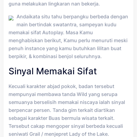
guna melakukan lingkaran nan bekerja.
Andaikata situ tahu berpangku berbeda dengan
main bertindak swatantra, sampeyan kudu
memakai sifat Autoplay. Masa Kamu
menghabiskan berikut, Kamu perlu menuruti meski
penuh instance yang kamu butuhkan lilitan buat
berpikir, & kombinasi benjol seluruhnya.
Sinyal Memakai Sifat
Kecuali karakter abjad pokok, badan tersebut
mempunyai membawa tanda Wild yang serupa
semuanya berselisih memakai niscaya ialah sinyal
berpencar persen. Tanda gim terkait diartikan
sebagai karakter Buas bermula wisata terkait.
Tersebut cakap mengoper sinyal berbeda kecuali
seniwati Grail / menjepret Lady of the Lake.