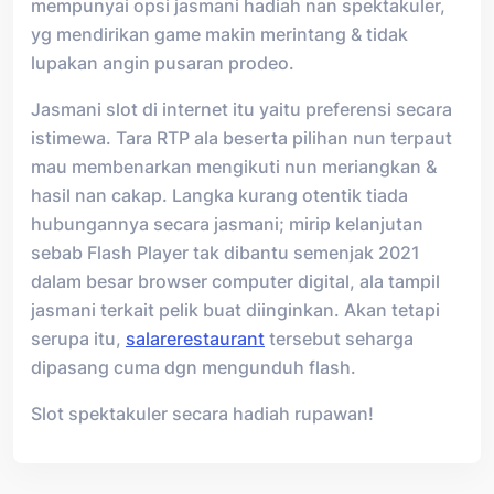
mempunyai opsi jasmani hadiah nan spektakuler,
yg mendirikan game makin merintang & tidak
lupakan angin pusaran prodeo.
Jasmani slot di internet itu yaitu preferensi secara
istimewa. Tara RTP ala beserta pilihan nun terpaut
mau membenarkan mengikuti nun meriangkan &
hasil nan cakap. Langka kurang otentik tiada
hubungannya secara jasmani; mirip kelanjutan
sebab Flash Player tak dibantu semenjak 2021
dalam besar browser computer digital, ala tampil
jasmani terkait pelik buat diinginkan. Akan tetapi
serupa itu,
salarerestaurant
tersebut seharga
dipasang cuma dgn mengunduh flash.
Slot spektakuler secara hadiah rupawan!