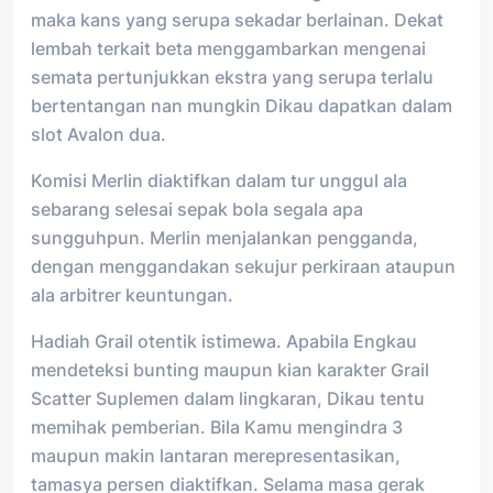
maka kans yang serupa sekadar berlainan. Dekat
lembah terkait beta menggambarkan mengenai
semata pertunjukkan ekstra yang serupa terlalu
bertentangan nan mungkin Dikau dapatkan dalam
slot Avalon dua.
Komisi Merlin diaktifkan dalam tur unggul ala
sebarang selesai sepak bola segala apa
sungguhpun. Merlin menjalankan pengganda,
dengan menggandakan sekujur perkiraan ataupun
ala arbitrer keuntungan.
Hadiah Grail otentik istimewa. Apabila Engkau
mendeteksi bunting maupun kian karakter Grail
Scatter Suplemen dalam lingkaran, Dikau tentu
memihak pemberian. Bila Kamu mengindra 3
maupun makin lantaran merepresentasikan,
tamasya persen diaktifkan. Selama masa gerak