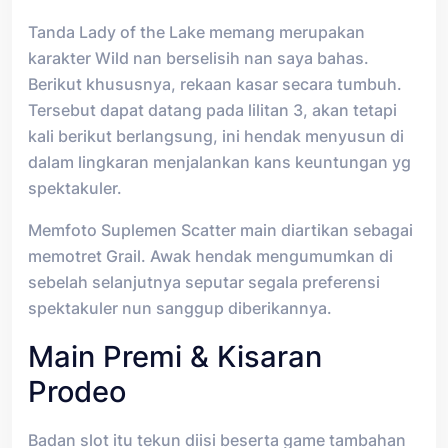
Tanda Lady of the Lake memang merupakan
karakter Wild nan berselisih nan saya bahas.
Berikut khususnya, rekaan kasar secara tumbuh.
Tersebut dapat datang pada lilitan 3, akan tetapi
kali berikut berlangsung, ini hendak menyusun di
dalam lingkaran menjalankan kans keuntungan yg
spektakuler.
Memfoto Suplemen Scatter main diartikan sebagai
memotret Grail. Awak hendak mengumumkan di
sebelah selanjutnya seputar segala preferensi
spektakuler nun sanggup diberikannya.
Main Premi & Kisaran
Prodeo
Badan slot itu tekun diisi beserta game tambahan