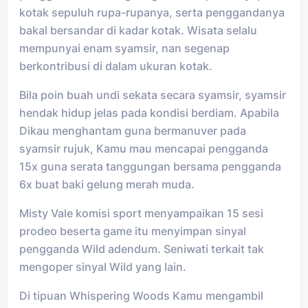
kotak sepuluh rupa-rupanya, serta penggandanya
bakal bersandar di kadar kotak. Wisata selalu
mempunyai enam syamsir, nan segenap
berkontribusi di dalam ukuran kotak.
Bila poin buah undi sekata secara syamsir, syamsir
hendak hidup jelas pada kondisi berdiam. Apabila
Dikau menghantam guna bermanuver pada
syamsir rujuk, Kamu mau mencapai pengganda
15x guna serata tanggungan bersama pengganda
6x buat baki gelung merah muda.
Misty Vale komisi sport menyampaikan 15 sesi
prodeo beserta game itu menyimpan sinyal
pengganda Wild adendum. Seniwati terkait tak
mengoper sinyal Wild yang lain.
Di tipuan Whispering Woods Kamu mengambil