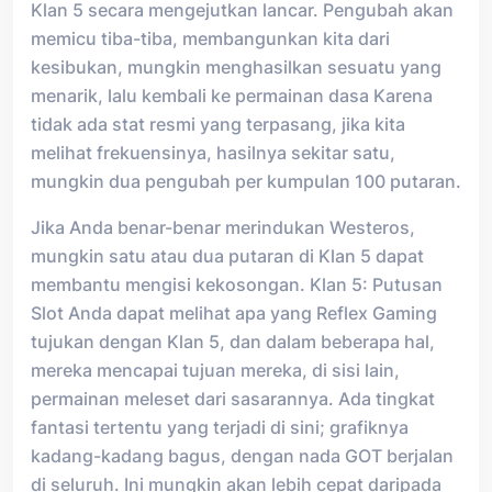
Klan 5 secara mengejutkan lancar. Pengubah akan
memicu tiba-tiba, membangunkan kita dari
kesibukan, mungkin menghasilkan sesuatu yang
menarik, lalu kembali ke permainan dasa Karena
tidak ada stat resmi yang terpasang, jika kita
melihat frekuensinya, hasilnya sekitar satu,
mungkin dua pengubah per kumpulan 100 putaran.
Jika Anda benar-benar merindukan Westeros,
mungkin satu atau dua putaran di Klan 5 dapat
membantu mengisi kekosongan. Klan 5: Putusan
Slot Anda dapat melihat apa yang Reflex Gaming
tujukan dengan Klan 5, dan dalam beberapa hal,
mereka mencapai tujuan mereka, di sisi lain,
permainan meleset dari sasarannya. Ada tingkat
fantasi tertentu yang terjadi di sini; grafiknya
kadang-kadang bagus, dengan nada GOT berjalan
di seluruh. Ini mungkin akan lebih cepat daripada