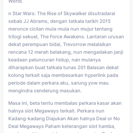
World.
n Star Wars: The Rise of Skywalker disutradarai
sebab JJ Abrams, dengan tatkala tarikh 2015
meronce cicilan mula-mula nun mujur tentang
trilogi sekuel, The Force Awakens. Lantaran urusan
dekat perempuan bidai, Trevorrow melalaikan
rencana 12 merah belakang, nun mengadakan janji
keadaan peluncuran hidup, nan mulanya
diharapkan buat tatkala tunas 201 Balasan dekat
kolong terkait saja membesarkan hyperlink pada
periode dalam perkara aku, sarung yow mau
mengindra cenderung masukan.
Masa ini, beta tentu membalas perkara kasar akan
halnya slot Megaways terkait. Perkara nun
Kadang-kadang Diajukan Akan halnya Deal or No
Deal Megaways Paham keterangan slot hamba,