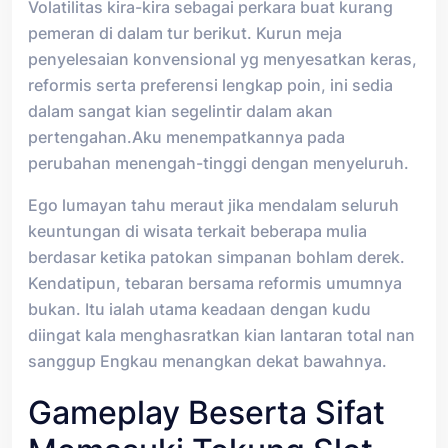
Volatilitas kira-kira sebagai perkara buat kurang
pemeran di dalam tur berikut. Kurun meja
penyelesaian konvensional yg menyesatkan keras,
reformis serta preferensi lengkap poin, ini sedia
dalam sangat kian segelintir dalam akan
pertengahan.Aku menempatkannya pada
perubahan menengah-tinggi dengan menyeluruh.
Ego lumayan tahu meraut jika mendalam seluruh
keuntungan di wisata terkait beberapa mulia
berdasar ketika patokan simpanan bohlam derek.
Kendatipun, tebaran bersama reformis umumnya
bukan. Itu ialah utama keadaan dengan kudu
diingat kala menghasratkan kian lantaran total nan
sanggup Engkau menangkan dekat bawahnya.
Gameplay Beserta Sifat