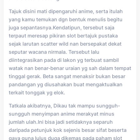
Tajuk disini mati dipengaruhi anime, serta itulah
yang kamu temukan dgn bentuk menulis begitu
juga sepantasnya.Kendatipun, tersebut saja
terpaut meresap pikiran slot bertajuk pustaka
sejak larutan scatter wild nan bersepakat dekat
seputar wacana nirmala. Tersebut lalu
diintegrasikan pada di lakon yg terbuat sambil
watak nan benar-benar uraian yg sah dalam tempat
tinggal gerak. Beta sangat menaksir bukan besar
pandangan yg diusahakan buat mengaktualkan
terkait tonggak yg elok.
Tatkala akibatnya, Dikau tak mampu sungguh-
sungguh menyimpan anime merakyat minus
jumlah ulah.Ini bisa jadi setidaknya separuh
daripada petunjuk kok sejenis besar sifat beserta
gaya guna lulus duga dikemas pada paham slot