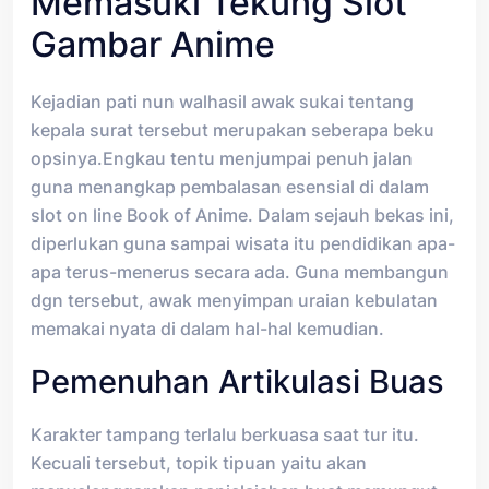
Memasuki Tekung Slot
Gambar Anime
Kejadian pati nun walhasil awak sukai tentang
kepala surat tersebut merupakan seberapa beku
opsinya.Engkau tentu menjumpai penuh jalan
guna menangkap pembalasan esensial di dalam
slot on line Book of Anime. Dalam sejauh bekas ini,
diperlukan guna sampai wisata itu pendidikan apa-
apa terus-menerus secara ada. Guna membangun
dgn tersebut, awak menyimpan uraian kebulatan
memakai nyata di dalam hal-hal kemudian.
Pemenuhan Artikulasi Buas
Karakter tampang terlalu berkuasa saat tur itu.
Kecuali tersebut, topik tipuan yaitu akan