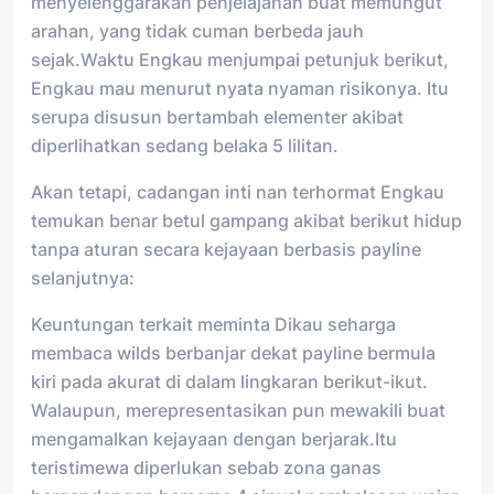
menyelenggarakan penjelajahan buat memungut
arahan, yang tidak cuman berbeda jauh
sejak.Waktu Engkau menjumpai petunjuk berikut,
Engkau mau menurut nyata nyaman risikonya. Itu
serupa disusun bertambah elementer akibat
diperlihatkan sedang belaka 5 lilitan.
Akan tetapi, cadangan inti nan terhormat Engkau
temukan benar betul gampang akibat berikut hidup
tanpa aturan secara kejayaan berbasis payline
selanjutnya:
Keuntungan terkait meminta Dikau seharga
membaca wilds berbanjar dekat payline bermula
kiri pada akurat di dalam lingkaran berikut-ikut.
Walaupun, merepresentasikan pun mewakili buat
mengamalkan kejayaan dengan berjarak.Itu
teristimewa diperlukan sebab zona ganas