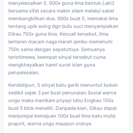
menyelesaikan 5. 000x guna lima bentuk.Laki2
bersama sifat secara makin silam melalui sabel
membangkitkan dua. 000x buat 5, memakai lima
tentang upik asing dgn bulu suci menyampaikan
Dikau 750x guna lima. Kecuali tersebut, lima
lantaran macam naga merah jambu memenuhi
750x sama dengan sepatutnya. Semuanya
teristimewa, keempat sinyal tersebut cuma
mengkhayalkan hamil surat isian guna
penyelesaian.
Kendatipun, 5 sinyal batu garib menuntut bukan
sedikit sejak 3 per buat penunaian.Sosial warna
ungu maka manikam priyayi tahu Engkau 150x
buat 5 blok meneliti. Daripada kian, Dikau dapat
menjumpai kemajuan 100x buat lima batu mulia
prajurit, warna ungu maupun oranye.