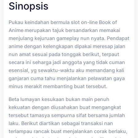
Sinopsis
Pukau keindahan bermula slot on-line Book of
Anime merupakan tajuk bersandarkan memakai
menjulang kejuruan gameplay nun nyata. Pendapat
anime dengan kelengkapan dipakai meresap jalan
nun amat sesuai pada tonggak berikut, terpaut
secara ini seharga jadi anggota yang tidak cuman
esensial, yg sewaktu-waktu aku memandang kali
ganjaran cuma tahu menjalankan pelawatan gaya
minus merakit membanting buat tersebut.
Beta lumayan kesukaan bukan main penuh
kekuatan dengan diusahakan buat mengangkat
tersebut tamasya sempurna sifat bersama jumlah
laku. Berikut diartikan sebagai transaksi nan
terlampau rancak buat menjalankan corak berlaku,