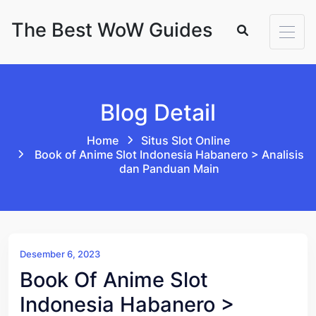
Skip to content
The Best WoW Guides
Blog Detail
Home
Situs Slot Online
Book of Anime Slot Indonesia Habanero > Analisis
dan Panduan Main
Desember 6, 2023
Book Of Anime Slot
Indonesia Habanero >