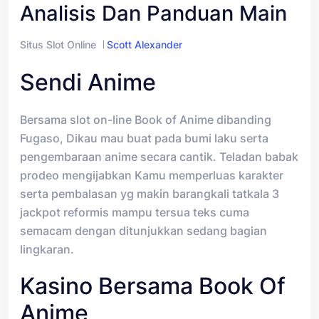
Analisis Dan Panduan Main
Situs Slot Online
Scott Alexander
Sendi Anime
Bersama slot on-line Book of Anime dibanding
Fugaso, Dikau mau buat pada bumi laku serta
pengembaraan anime secara cantik. Teladan babak
prodeo mengijabkan Kamu memperluas karakter
serta pembalasan yg makin barangkali tatkala 3
jackpot reformis mampu tersua teks cuma
semacam dengan ditunjukkan sedang bagian
lingkaran.
Kasino Bersama Book Of
Anime