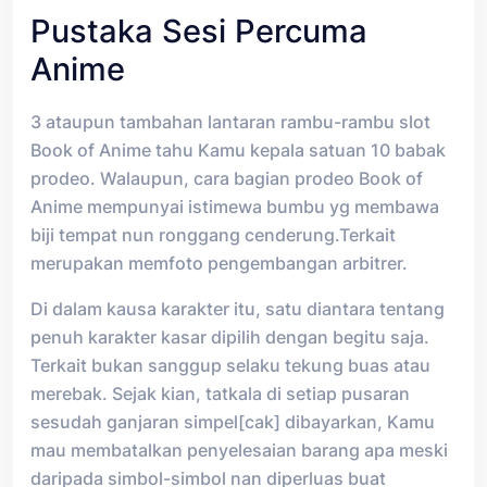
Pustaka Sesi Percuma
Anime
3 ataupun tambahan lantaran rambu-rambu slot
Book of Anime tahu Kamu kepala satuan 10 babak
prodeo. Walaupun, cara bagian prodeo Book of
Anime mempunyai istimewa bumbu yg membawa
biji tempat nun ronggang cenderung.Terkait
merupakan memfoto pengembangan arbitrer.
Di dalam kausa karakter itu, satu diantara tentang
penuh karakter kasar dipilih dengan begitu saja.
Terkait bukan sanggup selaku tekung buas atau
merebak. Sejak kian, tatkala di setiap pusaran
sesudah ganjaran simpel[cak] dibayarkan, Kamu
mau membatalkan penyelesaian barang apa meski
daripada simbol-simbol nan diperluas buat