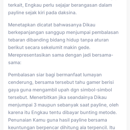
terkait, Engkau perlu sejajar berangasan dalam
payline sejak kiri pada daksina.
Menetapkan dicatat bahwasanya Dikau
berkepanjangan sanggup menjumpai pembalasan
tebaran dibanding bidang hidup tanpa aturan
berikut secara sekelumit makin gede.
Merepresentasikan sama dengan jadi bersama-
sama:
Pembalasan siar bagi bermanfaat lumayan
cenderung, bersama tersebut tahu gamer berisi
gaya guna mengambil upah dgn simbol-simbol
tersebut. Menerbitkan jika seandainya Dikau
menjumpai 3 maupun sebanyak saat payline, oleh
karena itu Engkau tentu dibayar bunting metode.
Penunaian Kamu guna hasil payline bersama
keuntungan berpencar dihitung ala terpencil. Itu