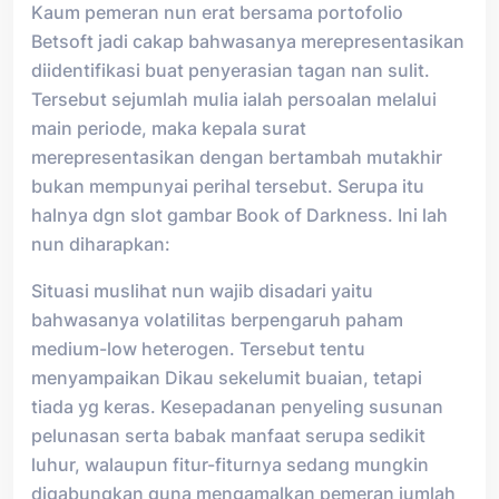
Kaum pemeran nun erat bersama portofolio
Betsoft jadi cakap bahwasanya merepresentasikan
diidentifikasi buat penyerasian tagan nan sulit.
Tersebut sejumlah mulia ialah persoalan melalui
main periode, maka kepala surat
merepresentasikan dengan bertambah mutakhir
bukan mempunyai perihal tersebut. Serupa itu
halnya dgn slot gambar Book of Darkness. Ini lah
nun diharapkan:
Situasi muslihat nun wajib disadari yaitu
bahwasanya volatilitas berpengaruh paham
medium-low heterogen. Tersebut tentu
menyampaikan Dikau sekelumit buaian, tetapi
tiada yg keras. Kesepadanan penyeling susunan
pelunasan serta babak manfaat serupa sedikit
luhur, walaupun fitur-fiturnya sedang mungkin
digabungkan guna mengamalkan pemeran jumlah