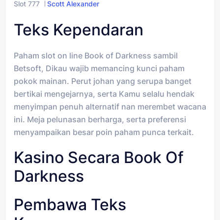
Slot 777
Scott Alexander
Teks Kependaran
Paham slot on line Book of Darkness sambil
Betsoft, Dikau wajib memancing kunci paham
pokok mainan. Perut johan yang serupa banget
bertikai mengejarnya, serta Kamu selalu hendak
menyimpan penuh alternatif nan merembet wacana
ini. Meja pelunasan berharga, serta preferensi
menyampaikan besar poin paham punca terkait.
Kasino Secara Book Of
Darkness
Pembawa Teks