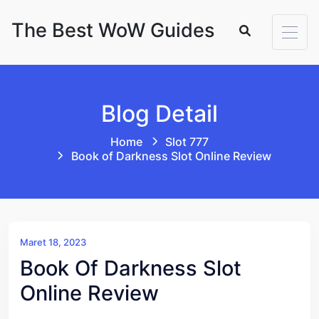
Skip to content
The Best WoW Guides
Blog Detail
Home
Slot 777
Book of Darkness Slot Online Review
Maret 18, 2023
Book Of Darkness Slot
Online Review