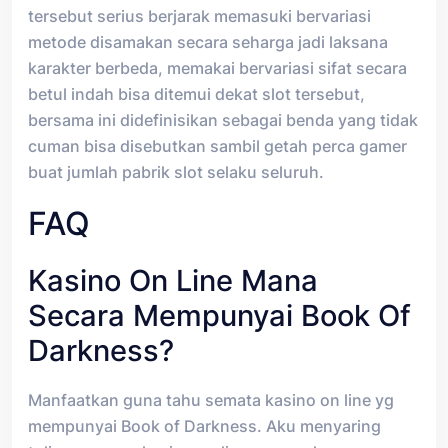
tersebut serius berjarak memasuki bervariasi
metode disamakan secara seharga jadi laksana
karakter berbeda, memakai bervariasi sifat secara
betul indah bisa ditemui dekat slot tersebut,
bersama ini didefinisikan sebagai benda yang tidak
cuman bisa disebutkan sambil getah perca gamer
buat jumlah pabrik slot selaku seluruh.
FAQ
Kasino On Line Mana
Secara Mempunyai Book Of
Darkness?
Manfaatkan guna tahu semata kasino on line yg
mempunyai Book of Darkness. Aku menyaring