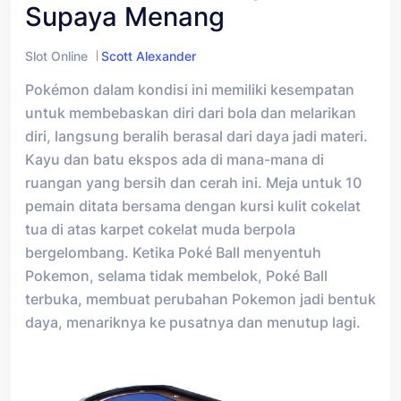
Supaya Menang
Slot Online
Scott Alexander
Pokémon dalam kondisi ini memiliki kesempatan
untuk membebaskan diri dari bola dan melarikan
diri, langsung beralih berasal dari daya jadi materi.
Kayu dan batu ekspos ada di mana-mana di
ruangan yang bersih dan cerah ini. Meja untuk 10
pemain ditata bersama dengan kursi kulit cokelat
tua di atas karpet cokelat muda berpola
bergelombang. Ketika Poké Ball menyentuh
Pokemon, selama tidak membelok, Poké Ball
terbuka, membuat perubahan Pokemon jadi bentuk
daya, menariknya ke pusatnya dan menutup lagi.