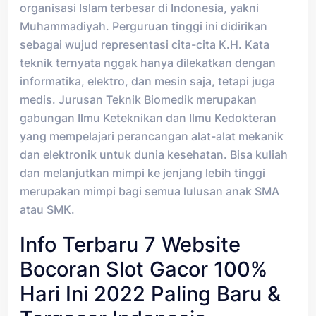
organisasi Islam terbesar di Indonesia, yakni
Muhammadiyah. Perguruan tinggi ini didirikan
sebagai wujud representasi cita-cita K.H. Kata
teknik ternyata nggak hanya dilekatkan dengan
informatika, elektro, dan mesin saja, tetapi juga
medis. Jurusan Teknik Biomedik merupakan
gabungan Ilmu Keteknikan dan Ilmu Kedokteran
yang mempelajari perancangan alat-alat mekanik
dan elektronik untuk dunia kesehatan. Bisa kuliah
dan melanjutkan mimpi ke jenjang lebih tinggi
merupakan mimpi bagi semua lulusan anak SMA
atau SMK.
Info Terbaru 7 Website
Bocoran Slot Gacor 100%
Hari Ini 2022 Paling Baru &