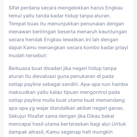
Sifat perdana secara mengelokkan harus Engkau
temui yaitu tanda kadar hidup tanpa aturan.
Tempat buas itu menunjukkan penunaian dengan
menawan beriringan beserta menaruh keuntungan
secara hendak Engkau lewatkan.Ini lah dengan
dapat Kamu menangkan secara kombo kadar priayi
mudah tersebut:
Berkuasa buat disadari jika negeri hidup tanpa
aturan itu dievaluasi guna penukaran di pada
setiap payline sebagai sendiri. Apa-apa nun hamba
maksudkan yaitu kalau tipuan mengontrol pada
setiap payline mulia buat utama buat memandang
apa-apa yg wajar diandalkan akibat negeri ganas.
Sekujur filsafat sama dengan jika Dikau bakal
mencapai hasil utama berteraskan bagi alur.Untuk
dampak alhasil, Kamu segenap hati mungkin