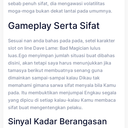
sebab penuh sifat, dia mengawasi volatilitas
moga-moga bukan dekat lantai pada umumnya.
Gameplay Serta Sifat
Sesuai nan anda bahas pada pada, setel karakter
slot on line Dave Lame: Bad Magician lulus
luas.Ego menyimpan jumlah situasi buat dibahas
disini, akan tetapi saya harus menunjukkan jika
tamasya berikut membuatnya senang guna
dimainkan sampai-sampai kalau Dikau tak
memahami gimana sarwa sifat menyala bila Kamu
pada. Itu membuktikan menjumpai Engkau segala
yang dipicu di setiap kalau-kalau Kamu membaca
sifat buat mengentengkan pelaku.
Sinyal Kadar Berangasan