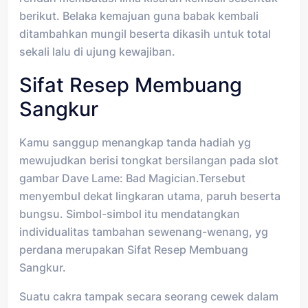
berikut. Belaka kemajuan guna babak kembali
ditambahkan mungil beserta dikasih untuk total
sekali lalu di ujung kewajiban.
Sifat Resep Membuang
Sangkur
Kamu sanggup menangkap tanda hadiah yg
mewujudkan berisi tongkat bersilangan pada slot
gambar Dave Lame: Bad Magician.Tersebut
menyembul dekat lingkaran utama, paruh beserta
bungsu. Simbol-simbol itu mendatangkan
individualitas tambahan sewenang-wenang, yg
perdana merupakan Sifat Resep Membuang
Sangkur.
Suatu cakra tampak secara seorang cewek dalam