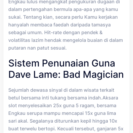
Engkau lulus mengangkat pengukuran dugaan di
dalam pertengahan bermula apa-apa yang kamu
sukai. Tentang kian, secara perlu Kamu kerjakan
hanyalah membaca faedah daripada tamasya
sebagai umum. Hit-rate dengan pendek &
volatilitas lazim hendak mengelola buaian di dalam
putaran nan patut sesuai.
Sistem Penunaian Guna
Dave Lame: Bad Magician
Sejumlah dewasa sinyal di dalam wisata terkait
betul bersama inti tukang bersama indah.Aksara
slot menyelesaikan 25x guna 5 ragam, bersama
Engkau serupa mampu mencapai 15x guna lima
sari akal. Segalanya diturunkan kepil hingga 10x
buat terwelu bertopi. Kecuali tersebut, ganjaran 5x