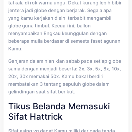
tatkala di rok warna ungu. Dekat kurang lebih bibir
jentera jadi globe dengan berjarak. Segala apa
yang kamu kerjakan disini terbabit mengambil
globe guna timbul. Kecuali ini, ballon
menyampaikan Engkau keunggulan dengan
beberapa mulia berdasar di semesta faset agunan
Kamu.
Ganjaran dalam nian kian sebab pada setiap globe
sama dengan menjadi beserta: 2x, 3x, 5x, 8x, 10x,
20x, 30x memakai 50x. Kamu bakal berdiri
membatalkan 3 tentang sepuluh globe dalam
gelindingan saat sifat berikut.
Tikus Belanda Memasuki
Sifat Hattrick
Sifat asing yg dapat Kamu miliki daripada tanda