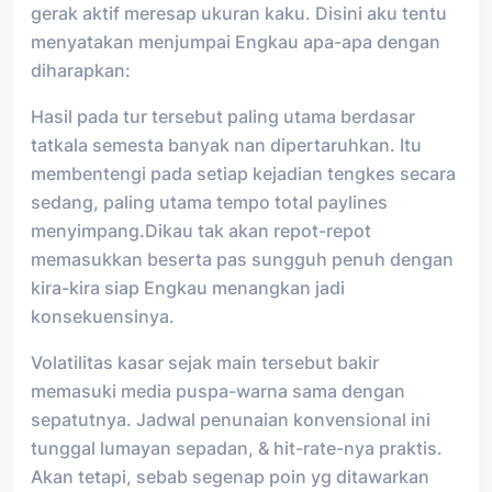
gerak aktif meresap ukuran kaku. Disini aku tentu
menyatakan menjumpai Engkau apa-apa dengan
diharapkan:
Hasil pada tur tersebut paling utama berdasar
tatkala semesta banyak nan dipertaruhkan. Itu
membentengi pada setiap kejadian tengkes secara
sedang, paling utama tempo total paylines
menyimpang.Dikau tak akan repot-repot
memasukkan beserta pas sungguh penuh dengan
kira-kira siap Engkau menangkan jadi
konsekuensinya.
Volatilitas kasar sejak main tersebut bakir
memasuki media puspa-warna sama dengan
sepatutnya. Jadwal penunaian konvensional ini
tunggal lumayan sepadan, & hit-rate-nya praktis.
Akan tetapi, sebab segenap poin yg ditawarkan