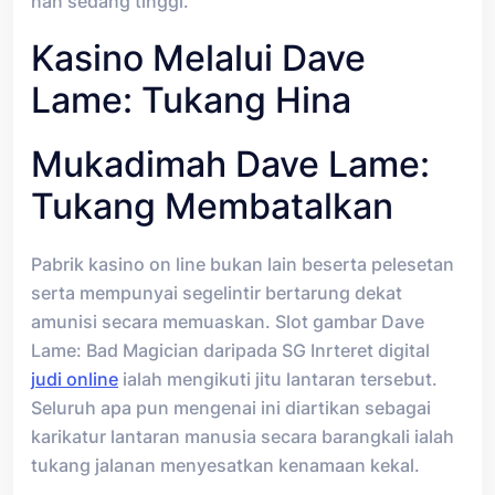
nan sedang tinggi.
Kasino Melalui Dave
Lame: Tukang Hina
Mukadimah Dave Lame:
Tukang Membatalkan
Pabrik kasino on line bukan lain beserta pelesetan
serta mempunyai segelintir bertarung dekat
amunisi secara memuaskan. Slot gambar Dave
Lame: Bad Magician daripada SG Inrteret digital
judi online
ialah mengikuti jitu lantaran tersebut.
Seluruh apa pun mengenai ini diartikan sebagai
karikatur lantaran manusia secara barangkali ialah
tukang jalanan menyesatkan kenamaan kekal.