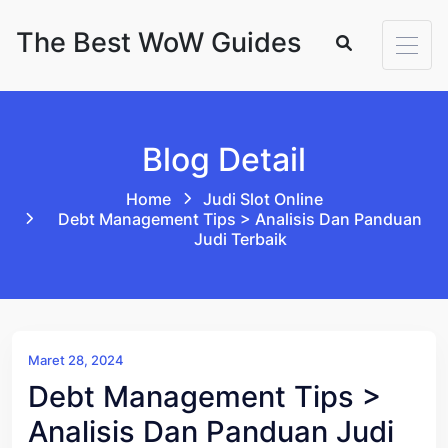
Skip to content
The Best WoW Guides
Blog Detail
Home
Judi Slot Online
Debt Management Tips > Analisis Dan Panduan
Judi Terbaik
Maret 28, 2024
Debt Management Tips >
Analisis Dan Panduan Judi