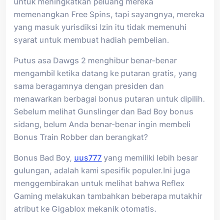
untuk meningkatkan peluang mereka
memenangkan Free Spins, tapi sayangnya, mereka
yang masuk yurisdiksi Izin itu tidak memenuhi
syarat untuk membuat hadiah pembelian.
Putus asa Dawgs 2 menghibur benar-benar
mengambil ketika datang ke putaran gratis, yang
sama beragamnya dengan presiden dan
menawarkan berbagai bonus putaran untuk dipilih.
Sebelum melihat Gunslinger dan Bad Boy bonus
sidang, belum Anda benar-benar ingin membeli
Bonus Train Robber dan berangkat?
Bonus Bad Boy,
uus777
yang memiliki lebih besar
gulungan, adalah kami spesifik populer.Ini juga
menggembirakan untuk melihat bahwa Reflex
Gaming melakukan tambahkan beberapa mutakhir
atribut ke Gigablox mekanik otomatis.