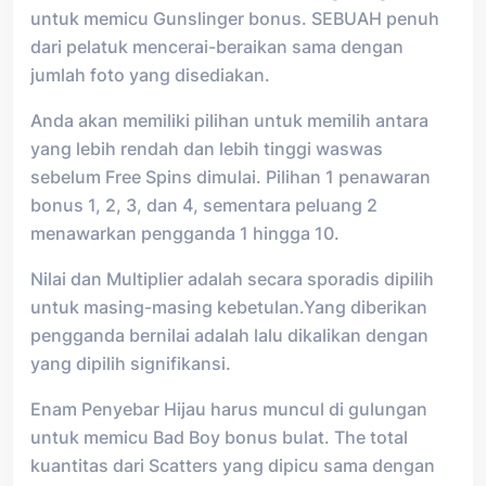
untuk memicu Gunslinger bonus. SEBUAH penuh
dari pelatuk mencerai-beraikan sama dengan
jumlah foto yang disediakan.
Anda akan memiliki pilihan untuk memilih antara
yang lebih rendah dan lebih tinggi waswas
sebelum Free Spins dimulai. Pilihan 1 penawaran
bonus 1, 2, 3, dan 4, sementara peluang 2
menawarkan pengganda 1 hingga 10.
Nilai dan Multiplier adalah secara sporadis dipilih
untuk masing-masing kebetulan.Yang diberikan
pengganda bernilai adalah lalu dikalikan dengan
yang dipilih signifikansi.
Enam Penyebar Hijau harus muncul di gulungan
untuk memicu Bad Boy bonus bulat. The total
kuantitas dari Scatters yang dipicu sama dengan