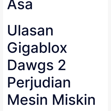
Asa
Ulasan
Gigablox
Dawgs 2
Perjudian
Mesin Miskin