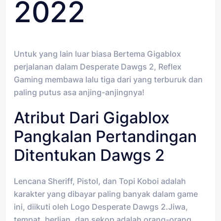
2022
Untuk yang lain luar biasa Bertema Gigablox
perjalanan dalam Desperate Dawgs 2, Reflex
Gaming membawa lalu tiga dari yang terburuk dan
paling putus asa anjing-anjingnya!
Atribut Dari Gigablox
Pangkalan Pertandingan
Ditentukan Dawgs 2
Lencana Sheriff, Pistol, dan Topi Koboi adalah
karakter yang dibayar paling banyak dalam game
ini, diikuti oleh Logo Desperate Dawgs 2.Jiwa,
tempat, berlian, dan sekop adalah orang-orang