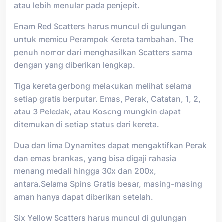
atau lebih menular pada penjepit.
Enam Red Scatters harus muncul di gulungan
untuk memicu Perampok Kereta tambahan. The
penuh nomor dari menghasilkan Scatters sama
dengan yang diberikan lengkap.
Tiga kereta gerbong melakukan melihat selama
setiap gratis berputar. Emas, Perak, Catatan, 1, 2,
atau 3 Peledak, atau Kosong mungkin dapat
ditemukan di setiap status dari kereta.
Dua dan lima Dynamites dapat mengaktifkan Perak
dan emas brankas, yang bisa digaji rahasia
menang medali hingga 30x dan 200x,
antara.Selama Spins Gratis besar, masing-masing
aman hanya dapat diberikan setelah.
Six Yellow Scatters harus muncul di gulungan