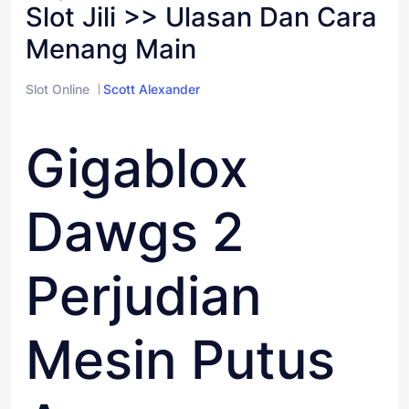
Slot Jili >> Ulasan Dan Cara
Menang Main
Slot Online
Scott Alexander
Gigablox
Dawgs 2
Perjudian
Mesin Putus