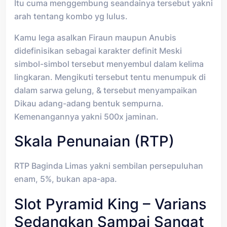
Itu cuma menggembung seandainya tersebut yakni
arah tentang kombo yg lulus.
Kamu lega asalkan Firaun maupun Anubis
didefinisikan sebagai karakter definit Meski
simbol-simbol tersebut menyembul dalam kelima
lingkaran. Mengikuti tersebut tentu menumpuk di
dalam sarwa gelung, & tersebut menyampaikan
Dikau adang-adang bentuk sempurna.
Kemenangannya yakni 500x jaminan.
Skala Penunaian (RTP)
RTP Baginda Limas yakni sembilan persepuluhan
enam, 5%, bukan apa-apa.
Slot Pyramid King – Varians
Sedangkan Sampai Sangat