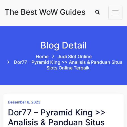
Skip to content
The Best WoW Guides
Blog Detail
Home
Judi Slot Online
Dor77 – Pyramid King >> Analisis & Panduan Situs
Slots Online Terbaik
Desember 8, 2023
Dor77 – Pyramid King >>
Analisis & Panduan Situs