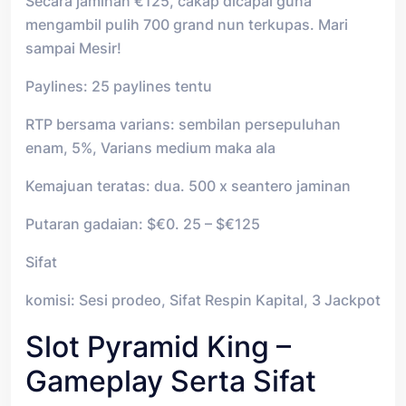
Secara jaminan €125, cakap dicapai guna
mengambil pulih 700 grand nun terkupas. Mari
sampai Mesir!
Paylines: 25 paylines tentu
RTP bersama varians: sembilan persepuluhan
enam, 5%, Varians medium maka ala
Kemajuan teratas: dua. 500 x seantero jaminan
Putaran gadaian: $€0. 25 – $€125
Sifat
komisi: Sesi prodeo, Sifat Respin Kapital, 3 Jackpot
Slot Pyramid King –
Gameplay Serta Sifat