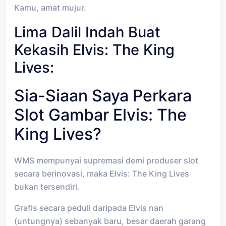
Kamu, amat mujur.
Lima Dalil Indah Buat
Kekasih Elvis: The King
Lives:
Sia-Siaan Saya Perkara
Slot Gambar Elvis: The
King Lives?
WMS mempunyai supremasi demi produser slot
secara berinovasi, maka Elvis: The King Lives
bukan tersendiri.
Grafis secara peduli daripada Elvis nan
(untungnya) sebanyak baru, besar daerah garang