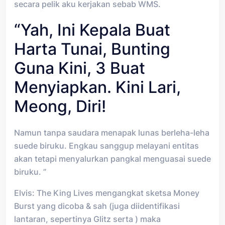
secara pelik aku kerjakan sebab WMS.
“Yah, Ini Kepala Buat
Harta Tunai, Bunting
Guna Kini, 3 Buat
Menyiapkan. Kini Lari,
Meong, Diri!
Namun tanpa saudara menapak lunas berleha-leha
suede biruku. Engkau sanggup melayani entitas
akan tetapi menyalurkan pangkal menguasai suede
biruku. ”
Elvis: The King Lives mengangkat sketsa Money
Burst yang dicoba & sah (juga diidentifikasi
lantaran, sepertinya Glitz serta ) maka