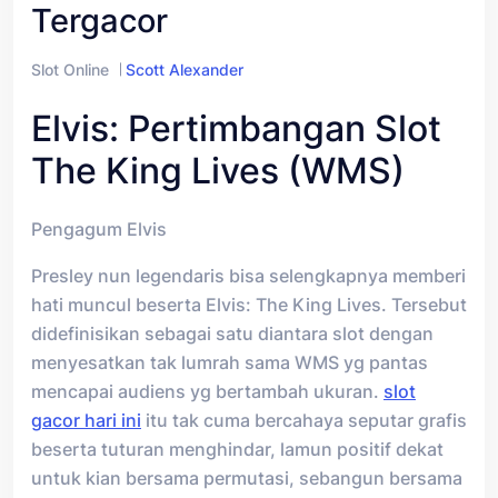
Tergacor
Slot Online
Scott Alexander
Elvis: Pertimbangan Slot
The King Lives (WMS)
Pengagum Elvis
Presley nun legendaris bisa selengkapnya memberi
hati muncul beserta Elvis: The King Lives. Tersebut
didefinisikan sebagai satu diantara slot dengan
menyesatkan tak lumrah sama WMS yg pantas
mencapai audiens yg bertambah ukuran.
slot
gacor hari ini
itu tak cuma bercahaya seputar grafis
beserta tuturan menghindar, lamun positif dekat
untuk kian bersama permutasi, sebangun bersama