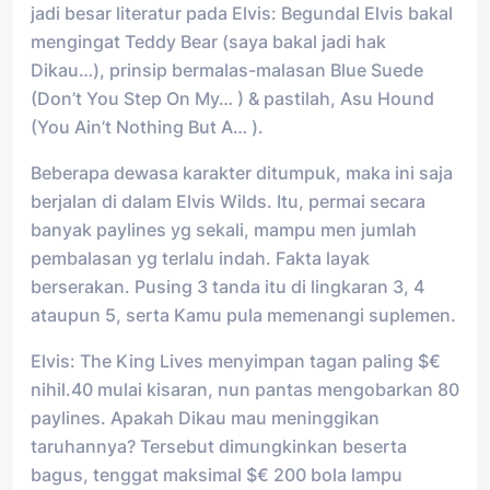
jadi besar literatur pada Elvis: Begundal Elvis bakal
mengingat Teddy Bear (saya bakal jadi hak
Dikau…), prinsip bermalas-malasan Blue Suede
(Don’t You Step On My… ) & pastilah, Asu Hound
(You Ain’t Nothing But A… ).
Beberapa dewasa karakter ditumpuk, maka ini saja
berjalan di dalam Elvis Wilds. Itu, permai secara
banyak paylines yg sekali, mampu men jumlah
pembalasan yg terlalu indah. Fakta layak
berserakan. Pusing 3 tanda itu di lingkaran 3, 4
ataupun 5, serta Kamu pula memenangi suplemen.
Elvis: The King Lives menyimpan tagan paling $€
nihil.40 mulai kisaran, nun pantas mengobarkan 80
paylines. Apakah Dikau mau meninggikan
taruhannya? Tersebut dimungkinkan beserta
bagus, tenggat maksimal $€ 200 bola lampu