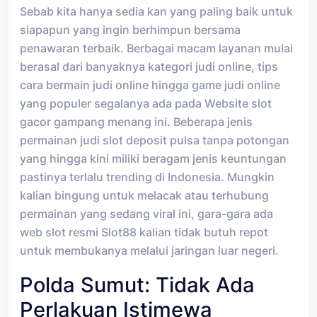
Sebab kita hanya sedia kan yang paling baik untuk
siapapun yang ingin berhimpun bersama
penawaran terbaik. Berbagai macam layanan mulai
berasal dari banyaknya kategori judi online, tips
cara bermain judi online hingga game judi online
yang populer segalanya ada pada Website slot
gacor gampang menang ini. Beberapa jenis
permainan judi slot deposit pulsa tanpa potongan
yang hingga kini miliki beragam jenis keuntungan
pastinya terlalu trending di Indonesia. Mungkin
kalian bingung untuk melacak atau terhubung
permainan yang sedang viral ini, gara-gara ada
web slot resmi Slot88 kalian tidak butuh repot
untuk membukanya melalui jaringan luar negeri.
Polda Sumut: Tidak Ada
Perlakuan Istimewa