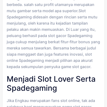
berbeda. salah satu profit utamanya merupakan
mutu gambar serta model apa superior.Slot
Spadegaming didesain dengan rincian serta mutu
menjulang, oleh karena itu kejadian tampilan
pelaku akan makin memuaskan. Di Luar yang itu,
peluang berhasil pada slot gacor Spadegaming
juga cukup menjulang berkat fitur-fitur bonus yang
mereka semua tawarkan. Bersama berbagai judul
siapa menggaet dan juga features inovasi, slot
online Spadegaming menjadi pilihan apa akurat
kepada sekumpulan penyuka game slot gacor.
Menjadi Slot Lover Serta
Spadegaming
Jika Engkau merupakan fans slot online, tak ada
salahnya bagi mengupayakan game slot gacor