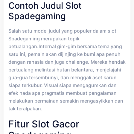
Contoh Judul Slot
Spadegaming
Salah satu model judul yang populer dalam slot
Spadegaming merupakan topik
petualangan.Internal gim-gim bersama tema yang
satu ini, pemain akan dijinjing ke bumi apa penuh
dengan rahasia dan juga challenge. Mereka hendak
bertualang melintasi hutan belantara, menjelajahi
gua-gua tersembunyi, dan menggali aset karun
siapa terkubur. Visual siapa mengagumkan dan
efek nada apa pragmatis membuat pengalaman
melakukan permainan semakin mengasyikkan dan
tak teralpakan.
Fitur Slot Gacor