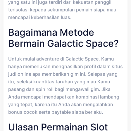
yang satu ini juga terdiri dari kekuatan panggil
terisolasi kepada sekumpulan pemain siapa mau
mencapai keberhasilan luas.
Bagaimana Metode
Bermain Galactic Space?
Untuk mulai adventure di Galactic Space, Kamu
hanya memerlukan menghasilkan profil dalam situs
judi online apa memberikan gim ini. Selepas yang
itu, seleksi kuantitas taruhan yang mau Kamu
pasang dan spin roll bagi mengawali gim. Jika
Anda mencapai mendapatkan kombinasi lambang
yang tepat, karena itu Anda akan mengalahkan
bonus cocok serta paytable siapa berlaku.
Ulasan Permainan Slot