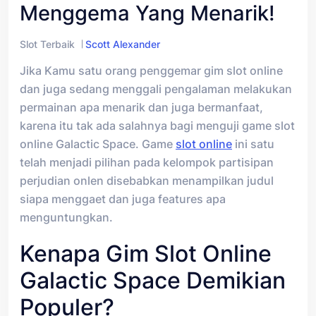
Menggema Yang Menarik!
Slot Terbaik
Scott Alexander
Jika Kamu satu orang penggemar gim slot online
dan juga sedang menggali pengalaman melakukan
permainan apa menarik dan juga bermanfaat,
karena itu tak ada salahnya bagi menguji game slot
online Galactic Space. Game
slot online
ini satu
telah menjadi pilihan pada kelompok partisipan
perjudian onlen disebabkan menampilkan judul
siapa menggaet dan juga features apa
menguntungkan.
Kenapa Gim Slot Online
Galactic Space Demikian
Populer?