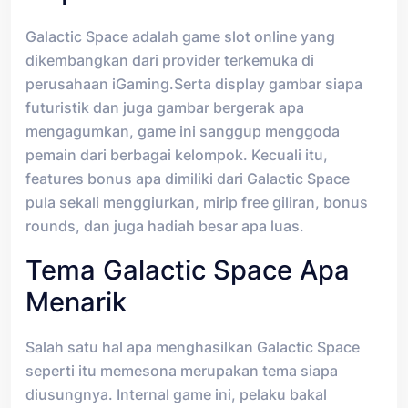
Galactic Space adalah game slot online yang
dikembangkan dari provider terkemuka di
perusahaan iGaming.Serta display gambar siapa
futuristik dan juga gambar bergerak apa
mengagumkan, game ini sanggup menggoda
pemain dari berbagai kelompok. Kecuali itu,
features bonus apa dimiliki dari Galactic Space
pula sekali menggiurkan, mirip free giliran, bonus
rounds, dan juga hadiah besar apa luas.
Tema Galactic Space Apa
Menarik
Salah satu hal apa menghasilkan Galactic Space
seperti itu memesona merupakan tema siapa
diusungnya. Internal game ini, pelaku bakal