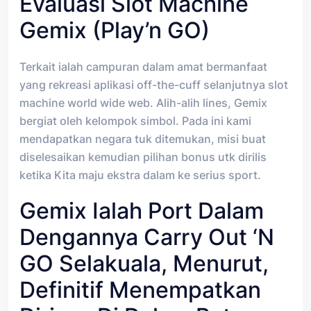
Evaluasi Slot Machine
Gemix (Play’n GO)
Terkait ialah campuran dalam amat bermanfaat
yang rekreasi aplikasi off-the-cuff selanjutnya slot
machine world wide web. Alih-alih lines, Gemix
bergiat oleh kelompok simbol. Pada ini kami
mendapatkan negara tuk ditemukan, misi buat
diselesaikan kemudian pilihan bonus utk dirilis
ketika Kita maju ekstra dalam ke serius sport.
Gemix Ialah Port Dalam
Dengannya Carry Out ‘n
GO Selakuala, Menurut,
Definitif Menempatkan