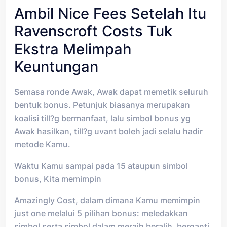
Ambil Nice Fees Setelah Itu
Ravenscroft Costs Tuk
Ekstra Melimpah
Keuntungan
Semasa ronde Awak, Awak dapat memetik seluruh
bentuk bonus. Petunjuk biasanya merupakan
koalisi till?g bermanfaat, lalu simbol bonus yg
Awak hasilkan, till?g uvant boleh jadi selalu hadir
metode Kamu.
Waktu Kamu sampai pada 15 ataupun simbol
bonus, Kita memimpin
Amazingly Cost, dalam dimana Kamu memimpin
just one melalui 5 pilihan bonus: meledakkan
simbol serta simbol dalam meraih beralih, berganti,