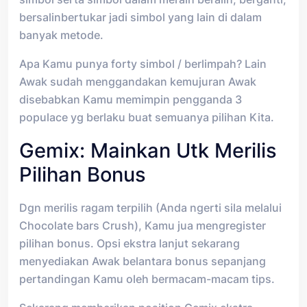
bersalinbertukar jadi simbol yang lain di dalam
banyak metode.
Apa Kamu punya forty simbol / berlimpah? Lain
Awak sudah menggandakan kemujuran Awak
disebabkan Kamu memimpin pengganda 3
populace yg berlaku buat semuanya pilihan Kita.
Gemix: Mainkan Utk Merilis
Pilihan Bonus
Dgn merilis ragam terpilih (Anda ngerti sila melalui
Chocolate bars Crush), Kamu jua mengregister
pilihan bonus. Opsi ekstra lanjut sekarang
menyediakan Awak belantara bonus sepanjang
pertandingan Kamu oleh bermacam-macam tips.