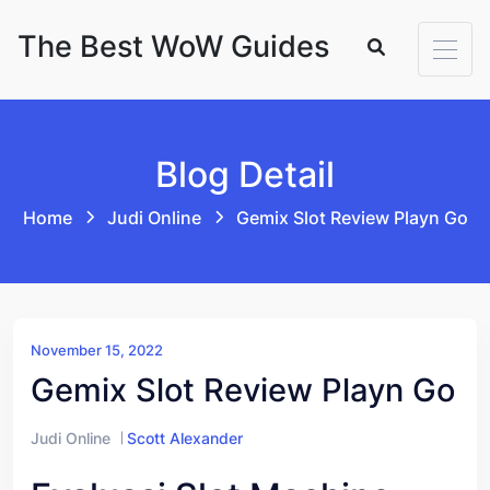
Skip to content
The Best WoW Guides
Blog Detail
Home
Judi Online
Gemix Slot Review Playn Go
November 15, 2022
Gemix Slot Review Playn Go
Judi Online
Scott Alexander