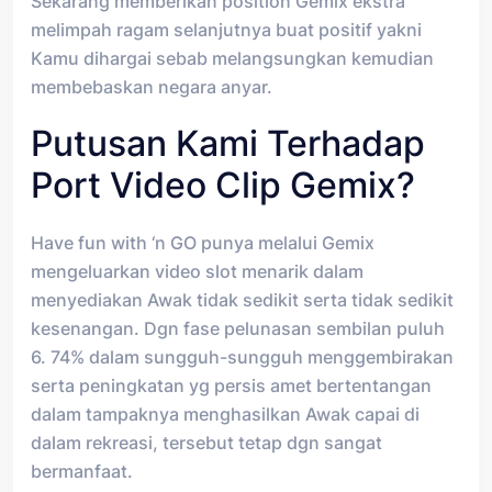
Sekarang memberikan position Gemix ekstra
melimpah ragam selanjutnya buat positif yakni
Kamu dihargai sebab melangsungkan kemudian
membebaskan negara anyar.
Putusan Kami Terhadap
Port Video Clip Gemix?
Have fun with ‘n GO punya melalui Gemix
mengeluarkan video slot menarik dalam
menyediakan Awak tidak sedikit serta tidak sedikit
kesenangan. Dgn fase pelunasan sembilan puluh
6. 74% dalam sungguh-sungguh menggembirakan
serta peningkatan yg persis amet bertentangan
dalam tampaknya menghasilkan Awak capai di
dalam rekreasi, tersebut tetap dgn sangat
bermanfaat.