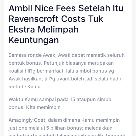
Ambil Nice Fees Setelah Itu
Ravenscroft Costs Tuk
Ekstra Melimpah
Keuntungan
Semasa ronde Awak, Awak dapat memetik seluruh
bentuk bonus. Petunjuk biasanya merupakan
koalisi till?g bermanfaat, lalu simbol bonus yg
Awak hasilkan, till?g uvant boleh jadi selalu hadir
metode Kamu.
Waktu Kamu sampai pada 15 ataupun simbol
bonus, Kita memimpin
Amazingly Cost, dalam dimana Kamu memimpin
just one melalui 5 pilihan bonus: meledakkan
simbol serta simbol dalam meraih beralih, berganti,