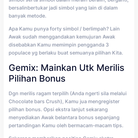
bersalinbertukar jadi simbol yang lain di dalam
banyak metode.
Apa Kamu punya forty simbol / berlimpah? Lain
Awak sudah menggandakan kemujuran Awak
disebabkan Kamu memimpin pengganda 3
populace yg berlaku buat semuanya pilihan Kita.
Gemix: Mainkan Utk Merilis
Pilihan Bonus
Dgn merilis ragam terpilih (Anda ngerti sila melalui
Chocolate bars Crush), Kamu jua mengregister
pilihan bonus. Opsi ekstra lanjut sekarang
menyediakan Awak belantara bonus sepanjang
pertandingan Kamu oleh bermacam-macam tips.