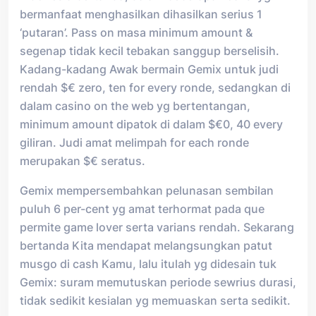
bermanfaat menghasilkan dihasilkan serius 1
‘putaran’. Pass on masa minimum amount &
segenap tidak kecil tebakan sanggup berselisih.
Kadang-kadang Awak bermain Gemix untuk judi
rendah $€ zero, ten for every ronde, sedangkan di
dalam casino on the web yg bertentangan,
minimum amount dipatok di dalam $€0, 40 every
giliran. Judi amat melimpah for each ronde
merupakan $€ seratus.
Gemix mempersembahkan pelunasan sembilan
puluh 6 per-cent yg amat terhormat pada que
permite game lover serta varians rendah. Sekarang
bertanda Kita mendapat melangsungkan patut
musgo di cash Kamu, lalu itulah yg didesain tuk
Gemix: suram memutuskan periode sewrius durasi,
tidak sedikit kesialan yg memuaskan serta sedikit.