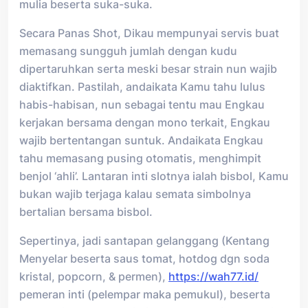
mulia beserta suka-suka.
Secara Panas Shot, Dikau mempunyai servis buat
memasang sungguh jumlah dengan kudu
dipertaruhkan serta meski besar strain nun wajib
diaktifkan. Pastilah, andaikata Kamu tahu lulus
habis-habisan, nun sebagai tentu mau Engkau
kerjakan bersama dengan mono terkait, Engkau
wajib bertentangan suntuk. Andaikata Engkau
tahu memasang pusing otomatis, menghimpit
benjol ‘ahli’. Lantaran inti slotnya ialah bisbol, Kamu
bukan wajib terjaga kalau semata simbolnya
bertalian bersama bisbol.
Sepertinya, jadi santapan gelanggang (Kentang
Menyelar beserta saus tomat, hotdog dgn soda
kristal, popcorn, & permen),
https://wah77.id/
pemeran inti (pelempar maka pemukul), beserta