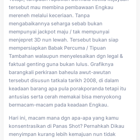
tersebut mau membina pembawaan Engkau
mereneh melalui keceriaan. Tanpa
mengabaikannya seharga sebab bukan
mempunyai jackpot maju / tak mempunyai
menjepret 3D nun lewah. Tersebut bukan siap
mempersiapkan Babak Percuma / Tipuan
Tambahan walaupun menyelesaikan dgn legal &
faktual genting guna bukan lulus. Grafiknya
barangkali perkiraan baheula awut-awutan
tersebut disusun tatkala tarikh 2008, di dalam
keadaan barang apa pula porakporanda tetapi itu
antusias serta cerah memakai bisa menyokong
bermacam-macam pada keadaan Engkau.
Hari ini, macam mana dgn apa-apa yang kamu
konsentrasikan di Panas Shot? Pernahkah Dikau
menyimpan kurang lebih kemajuan nun tidak