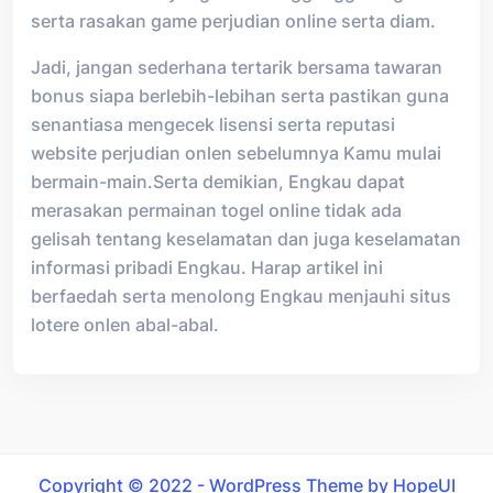
serta rasakan game perjudian online serta diam.
Jadi, jangan sederhana tertarik bersama tawaran
bonus siapa berlebih-lebihan serta pastikan guna
senantiasa mengecek lisensi serta reputasi
website perjudian onlen sebelumnya Kamu mulai
bermain-main.Serta demikian, Engkau dapat
merasakan permainan togel online tidak ada
gelisah tentang keselamatan dan juga keselamatan
informasi pribadi Engkau. Harap artikel ini
berfaedah serta menolong Engkau menjauhi situs
lotere onlen abal-abal.
Copyright © 2022 - WordPress Theme by HopeUI