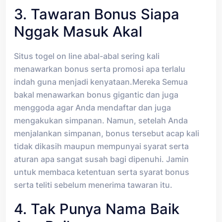
3. Tawaran Bonus Siapa
Nggak Masuk Akal
Situs togel on line abal-abal sering kali
menawarkan bonus serta promosi apa terlalu
indah guna menjadi kenyataan.Mereka Semua
bakal menawarkan bonus gigantic dan juga
menggoda agar Anda mendaftar dan juga
mengakukan simpanan. Namun, setelah Anda
menjalankan simpanan, bonus tersebut acap kali
tidak dikasih maupun mempunyai syarat serta
aturan apa sangat susah bagi dipenuhi. Jamin
untuk membaca ketentuan serta syarat bonus
serta teliti sebelum menerima tawaran itu.
4. Tak Punya Nama Baik