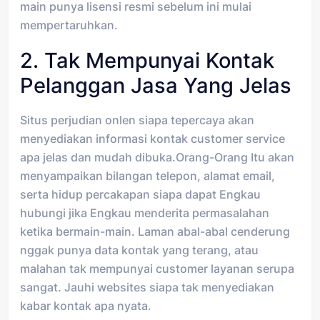
main punya lisensi resmi sebelum ini mulai
mempertaruhkan.
2. Tak Mempunyai Kontak
Pelanggan Jasa Yang Jelas
Situs perjudian onlen siapa tepercaya akan
menyediakan informasi kontak customer service
apa jelas dan mudah dibuka.Orang-Orang Itu akan
menyampaikan bilangan telepon, alamat email,
serta hidup percakapan siapa dapat Engkau
hubungi jika Engkau menderita permasalahan
ketika bermain-main. Laman abal-abal cenderung
nggak punya data kontak yang terang, atau
malahan tak mempunyai customer layanan serupa
sangat. Jauhi websites siapa tak menyediakan
kabar kontak apa nyata.