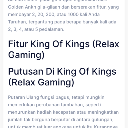
Golden Ankh gila-gilaan dan berserakan fitur, yang
membayar 2, 20, 200, atau 1000 kali Anda
Taruhan, tergantung pada berapa banyak kali ada
2, 3, 4, atau 5 pedalaman.
Fitur King Of Kings (Relax
Gaming)
Putusan Di King Of Kings
(Relax Gaming)
Putaran Ulang fungsi bagus, tetapi mungkin
memerlukan perubahan tambahan, seperti
menurunkan hadiah kecepatan atau meningkatkan
jumlah tak berguna berputar di antara gulungan,
untuk membuat luar angkasa untuk itu.Kurangnya