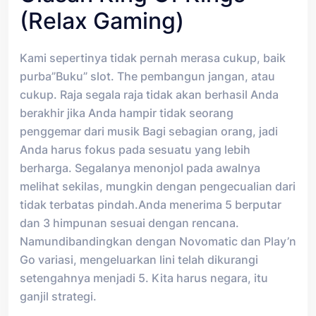
(Relax Gaming)
Kami sepertinya tidak pernah merasa cukup, baik
purba”Buku” slot. The pembangun jangan, atau
cukup. Raja segala raja tidak akan berhasil Anda
berakhir jika Anda hampir tidak seorang
penggemar dari musik Bagi sebagian orang, jadi
Anda harus fokus pada sesuatu yang lebih
berharga. Segalanya menonjol pada awalnya
melihat sekilas, mungkin dengan pengecualian dari
tidak terbatas pindah.Anda menerima 5 berputar
dan 3 himpunan sesuai dengan rencana.
Namundibandingkan dengan Novomatic dan Play’n
Go variasi, mengeluarkan lini telah dikurangi
setengahnya menjadi 5. Kita harus negara, itu
ganjil strategi.