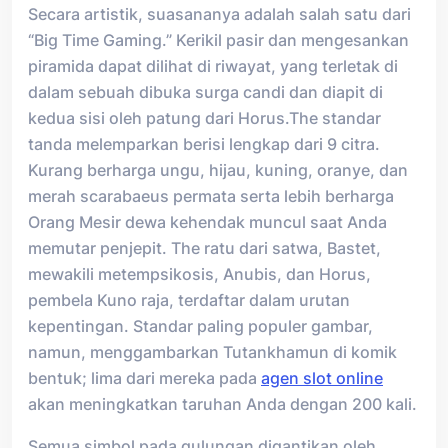
Secara artistik, suasananya adalah salah satu dari
“Big Time Gaming.” Kerikil pasir dan mengesankan
piramida dapat dilihat di riwayat, yang terletak di
dalam sebuah dibuka surga candi dan diapit di
kedua sisi oleh patung dari Horus.The standar
tanda melemparkan berisi lengkap dari 9 citra.
Kurang berharga ungu, hijau, kuning, oranye, dan
merah scarabaeus permata serta lebih berharga
Orang Mesir dewa kehendak muncul saat Anda
memutar penjepit. The ratu dari satwa, Bastet,
mewakili metempsikosis, Anubis, dan Horus,
pembela Kuno raja, terdaftar dalam urutan
kepentingan. Standar paling populer gambar,
namun, menggambarkan Tutankhamun di komik
bentuk; lima dari mereka pada
⁠agen slot online
akan meningkatkan taruhan Anda dengan 200 kali.
Semua simbol pada gulungan digantikan oleh