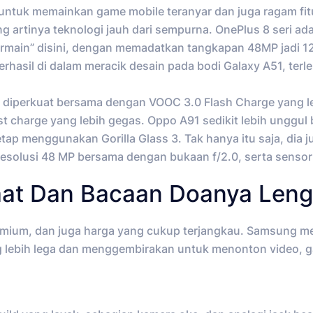
ni untuk memainkan game mobile teranyar dan juga ragam f
ng artinya teknologi jauh dari sempurna. OnePlus 8 seri ada
main” disini, dengan memadatkan tangkapan 48MP jadi 12M
sil di dalam meracik desain pada bodi Galaxy A51, terleb
perkuat bersama dengan VOOC 3.0 Flash Charge yang lebih
ast charge yang lebih gegas. Oppo A91 sedikit lebih unggu
tap menggunakan Gorilla Glass 3. Tak hanya itu saja, dia j
resolusi 48 MP bersama dengan bukaan f/2.0, serta sensor 
kaat Dan Bacaan Doanya Len
premium, dan juga harga yang cukup terjangkau. Samsung m
yang lebih lega dan menggembirakan untuk menonton video, 