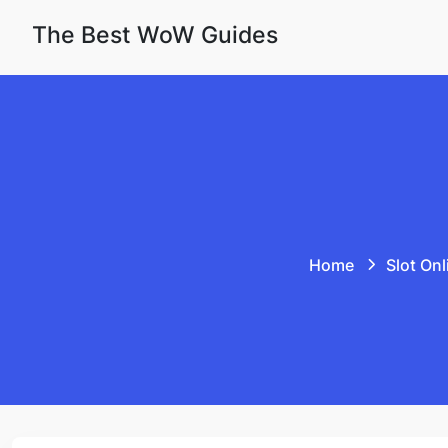
Skip to content
The Best WoW Guides
Home
Slot Onl