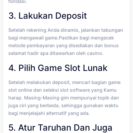
fondasi.
3. Lakukan Deposit
Setelah rekening Anda dinamis, jalankan tabungan
bagi mengawali game.Pastikan bagi mengecek
metode pembayaran yang disediakan dan bonus
selamat hadir apa ditawarkan oleh casino.
4. Pilih Game Slot Lunak
Setelah melakukan deposit, mencari bagian game
slot online dan seleksi slot software yang Kamu
harap. Masing-Masing gim mempunyai topik dan
juga ciri yang berbeda, sehingga gunakan waktu
bagi menjelajahi alternatif yang ada.
5. Atur Taruhan Dan Juga