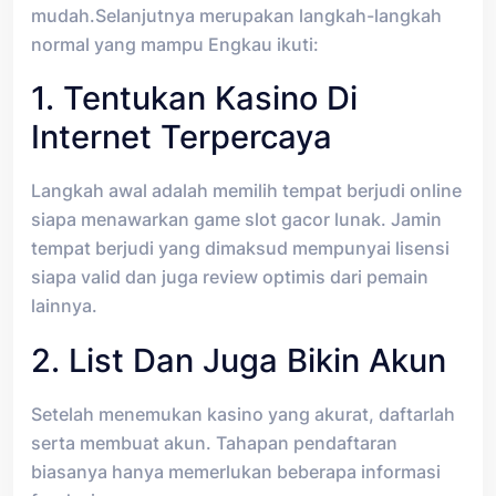
mudah.Selanjutnya merupakan langkah-langkah
normal yang mampu Engkau ikuti:
1. Tentukan Kasino Di
Internet Terpercaya
Langkah awal adalah memilih tempat berjudi online
siapa menawarkan game slot gacor lunak. Jamin
tempat berjudi yang dimaksud mempunyai lisensi
siapa valid dan juga review optimis dari pemain
lainnya.
2. List Dan Juga Bikin Akun
Setelah menemukan kasino yang akurat, daftarlah
serta membuat akun. Tahapan pendaftaran
biasanya hanya memerlukan beberapa informasi