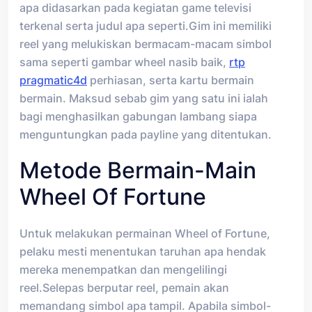
apa didasarkan pada kegiatan game televisi
terkenal serta judul apa seperti.Gim ini memiliki
reel yang melukiskan bermacam-macam simbol
sama seperti gambar wheel nasib baik,
rtp
pragmatic4d
perhiasan, serta kartu bermain
bermain. Maksud sebab gim yang satu ini ialah
bagi menghasilkan gabungan lambang siapa
menguntungkan pada payline yang ditentukan.
Metode Bermain-Main
Wheel Of Fortune
Untuk melakukan permainan Wheel of Fortune,
pelaku mesti menentukan taruhan apa hendak
mereka menempatkan dan mengelilingi
reel.Selepas berputar reel, pemain akan
memandang simbol apa tampil. Apabila simbol-