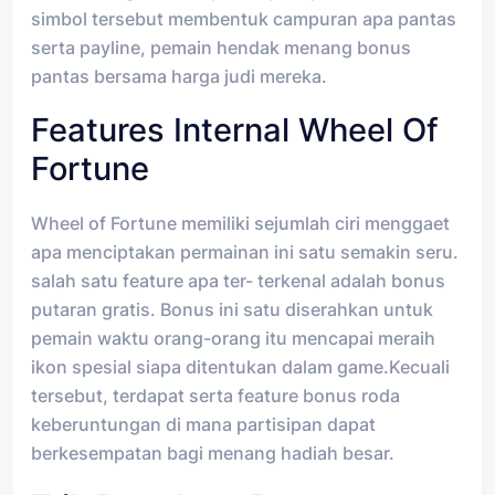
simbol tersebut membentuk campuran apa pantas
serta payline, pemain hendak menang bonus
pantas bersama harga judi mereka.
Features Internal Wheel Of
Fortune
Wheel of Fortune memiliki sejumlah ciri menggaet
apa menciptakan permainan ini satu semakin seru.
salah satu feature apa ter- terkenal adalah bonus
putaran gratis. Bonus ini satu diserahkan untuk
pemain waktu orang-orang itu mencapai meraih
ikon spesial siapa ditentukan dalam game.Kecuali
tersebut, terdapat serta feature bonus roda
keberuntungan di mana partisipan dapat
berkesempatan bagi menang hadiah besar.