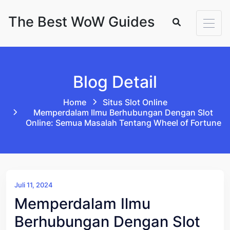
Skip to content
The Best WoW Guides
Blog Detail
Home
Situs Slot Online
Memperdalam Ilmu Berhubungan Dengan Slot
Online: Semua Masalah Tentang Wheel of Fortune
Juli 11, 2024
Memperdalam Ilmu
Berhubungan Dengan Slot