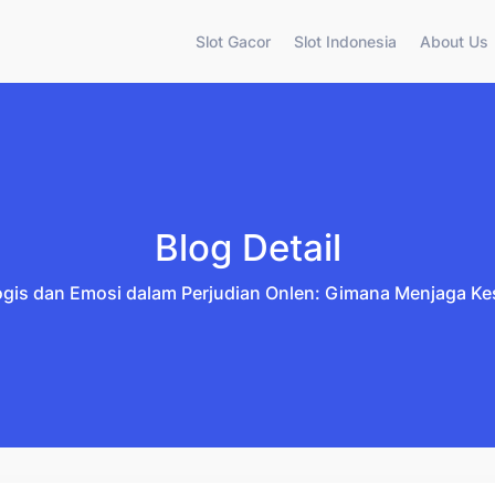
Slot Gacor
Slot Indonesia
About Us
Blog Detail
ogis dan Emosi dalam Perjudian Onlen: Gimana Menjaga Ke