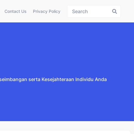
Contact Us
Privacy Policy
seimbangan serta Kesejahteraan Individu Anda