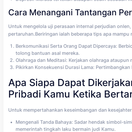
Cara Menangani Tantangan Pera
Untuk mengelola uji perasaan internal perjudian onle
pertaruhan.Beriringan ialah beberapa tips apa mamp
Berkomunikasi Serta Orang Dapat Dipercaya: Berbi
tolong bantuan asal mereka.
Olahraga dan Meditasi: Kerjakan olahraga ataupun
Pikirkan Konsekuensi Durasi Lama: Pertimbangkan k
Apa Siapa Dapat Dikerjak
Pribadi Kamu Ketika Berta
Untuk mempertahankan keseimbangan dan kesejahteraa
Mengenali Tanda Bahaya: Sadar hendak simbol-simbo
memerintah tingkah laku bermain judi Kamu.