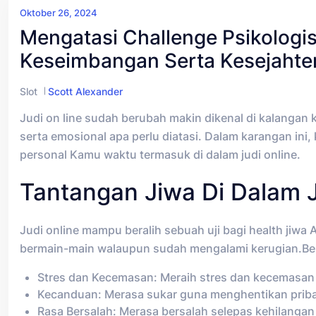
Oktober 26, 2024
Mengatasi Challenge Psikologi
Keseimbangan Serta Kesejahte
Slot
Scott Alexander
Judi on line sudah berubah makin dikenal di kalangan
serta emosional apa perlu diatasi. Dalam karangan i
personal Kamu waktu termasuk di dalam judi online.
Tantangan Jiwa Di Dalam J
Judi online mampu beralih sebuah uji bagi health ji
bermain-main walaupun sudah mengalami kerugian.Beber
Stres dan Kecemasan: Meraih stres dan kecemasan
Kecanduan: Merasa sukar guna menghentikan pribadi 
Rasa Bersalah: Merasa bersalah selepas kehilang