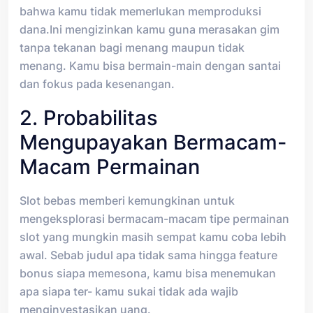
bahwa kamu tidak memerlukan memproduksi
dana.Ini mengizinkan kamu guna merasakan gim
tanpa tekanan bagi menang maupun tidak
menang. Kamu bisa bermain-main dengan santai
dan fokus pada kesenangan.
2. Probabilitas
Mengupayakan Bermacam-
Macam Permainan
Slot bebas memberi kemungkinan untuk
mengeksplorasi bermacam-macam tipe permainan
slot yang mungkin masih sempat kamu coba lebih
awal. Sebab judul apa tidak sama hingga feature
bonus siapa memesona, kamu bisa menemukan
apa siapa ter- kamu sukai tidak ada wajib
menginvestasikan uang.