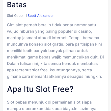
Batas
Slot Gacor
Scott Alexander
Gim slot pernah beralih tidak benar nomor satu
wujud hiburan yang paling populer di casino,
mantap jasmani atau di internet. Tetapi, bersama
munculnya konsep slot gratis, para partisipan kini
memiliki lebih banyak banyak pilihan untuk
menikmati game bebas wajib memunculkan duit. Di
Dalam tulisan ini, kita semua hendak membahas
apa tersebut slot free, keuntungannya, serta
gimana cara memanfaatkannya sebagus mungkin.
Apa Itu Slot Free?
Slot bebas menunjuk di permainan slot siapa
mampu diperankan tidak ada biaya.Ini lazimnya