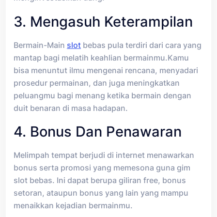
3. Mengasuh Keterampilan
Bermain-Main
slot
bebas pula terdiri dari cara yang
mantap bagi melatih keahlian bermainmu.Kamu
bisa menuntut ilmu mengenai rencana, menyadari
prosedur permainan, dan juga meningkatkan
peluangmu bagi menang ketika bermain dengan
duit benaran di masa hadapan.
4. Bonus Dan Penawaran
Melimpah tempat berjudi di internet menawarkan
bonus serta promosi yang memesona guna gim
slot bebas. Ini dapat berupa giliran free, bonus
setoran, ataupun bonus yang lain yang mampu
menaikkan kejadian bermainmu.