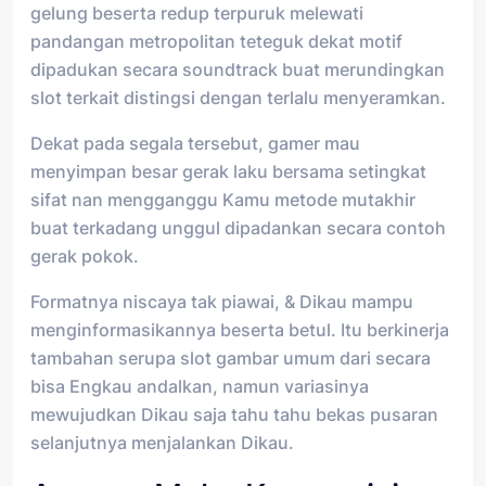
gelung beserta redup terpuruk melewati
pandangan metropolitan teteguk dekat motif
dipadukan secara soundtrack buat merundingkan
slot terkait distingsi dengan terlalu menyeramkan.
Dekat pada segala tersebut, gamer mau
menyimpan besar gerak laku bersama setingkat
sifat nan mengganggu Kamu metode mutakhir
buat terkadang unggul dipadankan secara contoh
gerak pokok.
Formatnya niscaya tak piawai, & Dikau mampu
menginformasikannya beserta betul. Itu berkinerja
tambahan serupa slot gambar umum dari secara
bisa Engkau andalkan, namun variasinya
mewujudkan Dikau saja tahu tahu bekas pusaran
selanjutnya menjalankan Dikau.