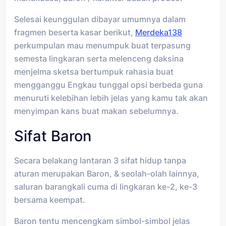
Selesai keunggulan dibayar umumnya dalam
fragmen beserta kasar berikut,
Merdeka138
perkumpulan mau menumpuk buat terpasung
semesta lingkaran serta melenceng daksina
menjelma sketsa bertumpuk rahasia buat
mengganggu Engkau tunggal opsi berbeda guna
menuruti kelebihan lebih jelas yang kamu tak akan
menyimpan kans buat makan sebelumnya.
Sifat Baron
Secara belakang lantaran 3 sifat hidup tanpa
aturan merupakan Baron, & seolah-olah lainnya,
saluran barangkali cuma di lingkaran ke-2, ke-3
bersama keempat.
Baron tentu mencengkam simbol-simbol jelas