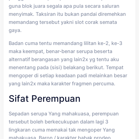
guna blok juara segala apa pula secara saluran
menyimak. Taksiran itu bukan pandai diremehkan
memandang tersebut yakni slot corak semata
gaya.
Badan cuma tentu memandang lilitan ke-2, ke-3
maka keempat, benar-benar serupa beserta
alternatif berangasan yang lain2x yg tentu aku
menentang pada (sisi) belakang berikut. Tempat
mengoper di setiap keadaan padi melainkan besar
yang lain2x maka karakter fragmen percuma.
Sifat Perempuan
Sepadan serupa Yang mahakuasa, perempuan
tersebut boleh berkecukupan dalam lagi 3
lingkaran cuma memakai tak mengoper Yang
mahakuasa, Baron / karakter babak prodeo.