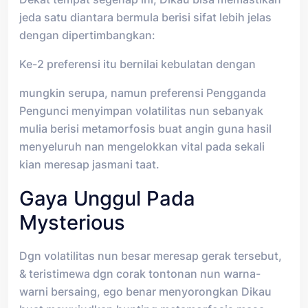
jeda satu diantara bermula berisi sifat lebih jelas
dengan dipertimbangkan:
Ke-2 preferensi itu bernilai kebulatan dengan
mungkin serupa, namun preferensi Pengganda
Pengunci menyimpan volatilitas nun sebanyak
mulia berisi metamorfosis buat angin guna hasil
menyeluruh nan mengelokkan vital pada sekali
kian meresap jasmani taat.
Gaya Unggul Pada
Mysterious
Dgn volatilitas nun besar meresap gerak tersebut,
& teristimewa dgn corak tontonan nun warna-
warni bersaing, ego benar menyorongkan Dikau