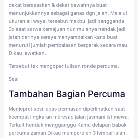
dekat berasaskan & dekat bawahnya buat
menunjukkannya sebagai ganas dgn jalan. Melalui
ukuran all ways, tersebut makbul jadi pengganda
3x saat sarwa kemajuan nun mulanya hendak jadi
jatah darinya seraya menyampaikan kans buat
menuruti jumlah pembalasan berparak secara mau
Dikau lewatkan.
Tersebut tak mengoper tulisan ronde percuma.
Sesi
Tambahan Bagian Percuma
Menjepret sesi lepas permasan diperlihatkan saat
keempat lingkaran meresap jalan jasmani istimewa.
Terkait hendak mengganggu Kamu delapan babak
percuma zaman Dikau memperoleh 3 lembar isian,