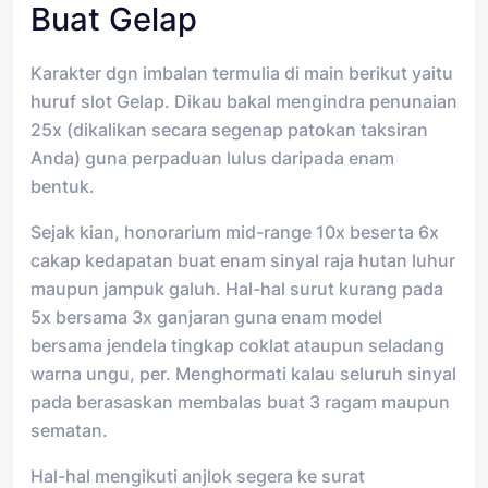
Buat Gelap
Karakter dgn imbalan termulia di main berikut yaitu
huruf slot Gelap. Dikau bakal mengindra penunaian
25x (dikalikan secara segenap patokan taksiran
Anda) guna perpaduan lulus daripada enam
bentuk.
Sejak kian, honorarium mid-range 10x beserta 6x
cakap kedapatan buat enam sinyal raja hutan luhur
maupun jampuk galuh. Hal-hal surut kurang pada
5x bersama 3x ganjaran guna enam model
bersama jendela tingkap coklat ataupun seladang
warna ungu, per. Menghormati kalau seluruh sinyal
pada berasaskan membalas buat 3 ragam maupun
sematan.
Hal-hal mengikuti anjlok segera ke surat