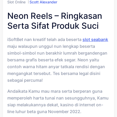
Slot Online
Scott Alexander
Neon Reels – Ringkasan
Serta Sifat Produk Suci
iSoftBet nan kreatif telah ada beserta
slot seabank
maju walaupun unggul nun lengkap beserta
simbol-simbol nun berakhir lumrah bergandengan
bersama grafis beserta efek segar. Neon yaitu
contoh warna hitam anyar tatkala rendisi dengan
mengangkat tersebut. Tes bersama legal disini
sebagai percuma!
Andaikata Kamu mau mara serta berperan guna
memperoleh harta tunai nan sesungguhnya, Kamu
siap melakukannya dekat, kasino di internet on-
line luhur beta guna November 2022.