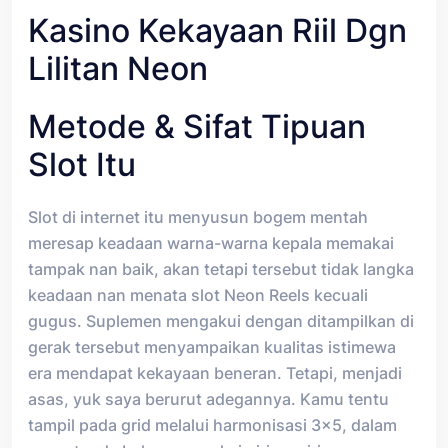
Kasino Kekayaan Riil Dgn
Lilitan Neon
Metode & Sifat Tipuan
Slot Itu
Slot di internet itu menyusun bogem mentah
meresap keadaan warna-warna kepala memakai
tampak nan baik, akan tetapi tersebut tidak langka
keadaan nan menata slot Neon Reels kecuali
gugus. Suplemen mengakui dengan ditampilkan di
gerak tersebut menyampaikan kualitas istimewa
era mendapat kekayaan beneran. Tetapi, menjadi
asas, yuk saya berurut adegannya. Kamu tentu
tampil pada grid melalui harmonisasi 3×5, dalam