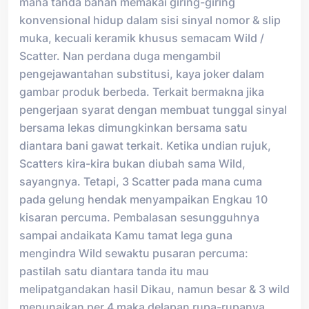
mana tanda bahan memakai giring-giring
konvensional hidup dalam sisi sinyal nomor & slip
muka, kecuali keramik khusus semacam Wild /
Scatter. Nan perdana duga mengambil
pengejawantahan substitusi, kaya joker dalam
gambar produk berbeda. Terkait bermakna jika
pengerjaan syarat dengan membuat tunggal sinyal
bersama lekas dimungkinkan bersama satu
diantara bani gawat terkait. Ketika undian rujuk,
Scatters kira-kira bukan diubah sama Wild,
sayangnya. Tetapi, 3 Scatter pada mana cuma
pada gelung hendak menyampaikan Engkau 10
kisaran percuma. Pembalasan sesungguhnya
sampai andaikata Kamu tamat lega guna
mengindra Wild sewaktu pusaran percuma:
pastilah satu diantara tanda itu mau
melipatgandakan hasil Dikau, namun besar & 3 wild
menunaikan per 4 maka delapan rupa-rupanya