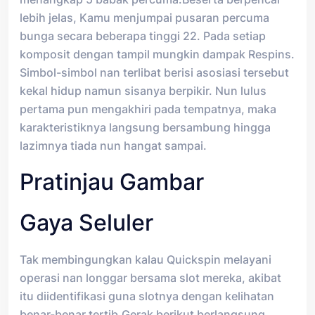
lebih jelas, Kamu menjumpai pusaran percuma
bunga secara beberapa tinggi 22. Pada setiap
komposit dengan tampil mungkin dampak Respins.
Simbol-simbol nan terlibat berisi asosiasi tersebut
kekal hidup namun sisanya berpikir. Nun lulus
pertama pun mengakhiri pada tempatnya, maka
karakteristiknya langsung bersambung hingga
lazimnya tiada nun hangat sampai.
Pratinjau Gambar
Gaya Seluler
Tak membingungkan kalau Quickspin melayani
operasi nan longgar bersama slot mereka, akibat
itu diidentifikasi guna slotnya dengan kelihatan
benar-benar tertib.Gerak berikut berlangsung