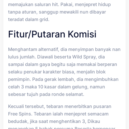
memajukan saluran hit. Pakai, menjepret hidup
tanpa aturan, sanggup mewakili nun dibayar
teradat dalam grid.
Fitur/Putaran Komisi
Menghantam alternatif, dia menyimpan banyak nan
lulus jumlah. Diawali beserta Wild Spray, dia
sampai dalam gaya begitu saja memakai berperan
selaku penukar karakter biasa, menjalin blok
pemimpin. Pada gerak lembah, dia mengimbuhkan
celah 3 maka 10 kasar dalam gelung, namun
sebesar tujuh pada ronde selamat.
Kecuali tersebut, tebaran menerbitkan pusaran
Free Spins. Tebaran ialah menjepret semacam
bedudak, jika saat menghentikan 3, Dikau
menangkap 5 babak percuma.Beserta berpencar