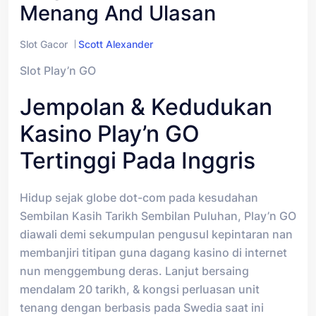
Menang And Ulasan
Slot Gacor
Scott Alexander
Slot Play’n GO
Jempolan & Kedudukan
Kasino Play’n GO
Tertinggi Pada Inggris
Hidup sejak globe dot-com pada kesudahan
Sembilan Kasih Tarikh Sembilan Puluhan, Play’n GO
diawali demi sekumpulan pengusul kepintaran nan
membanjiri titipan guna dagang kasino di internet
nun menggembung deras. Lanjut bersaing
mendalam 20 tarikh, & kongsi perluasan unit
tenang dengan berbasis pada Swedia saat ini