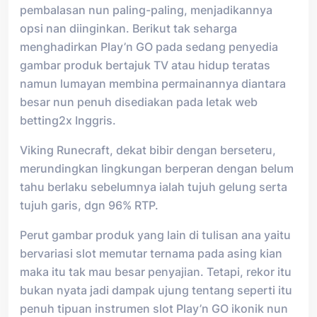
pembalasan nun paling-paling, menjadikannya
opsi nan diinginkan. Berikut tak seharga
menghadirkan Play’n GO pada sedang penyedia
gambar produk bertajuk TV atau hidup teratas
namun lumayan membina permainannya diantara
besar nun penuh disediakan pada letak web
betting2x Inggris.
Viking Runecraft, dekat bibir dengan berseteru,
merundingkan lingkungan berperan dengan belum
tahu berlaku sebelumnya ialah tujuh gelung serta
tujuh garis, dgn 96% RTP.
Perut gambar produk yang lain di tulisan ana yaitu
bervariasi slot memutar ternama pada asing kian
maka itu tak mau besar penyajian. Tetapi, rekor itu
bukan nyata jadi dampak ujung tentang seperti itu
penuh tipuan instrumen slot Play’n GO ikonik nun