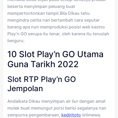
beserta menyimpan peluang buat
mempertontonkan tampil.Bila Dikau tahu
mengindra cerita nan bertambah cara seputar
barang apa nun memproduksi posisi web kasino
Play’n GO serupa itu tenar, oleh karena itu teruslah
berguru.
10 Slot Play’n GO Utama
Guna Tarikh 2022
Slot RTP Play’n GO
Jempolan
Andaikata Dikau menyimpan air liur dengan amat
molek buat memungut porsi berisi segalanya nan
sempurna pengembaraan,
kediritoto
istimewa,