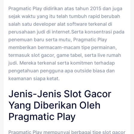
Pragmatic Play didirikan atas tahun 2015 dan juga
sejak waktu yang itu telah tumbuh rapid berubah
salah satu developer alat software terkenal di
perusahaan judi di internet.Serta konsentrasi pada
penemuan baru serta mutu, Pragmatic Play
memberikan bermacam-macam tipe permainan,
termasuk slot gacor, game tabel, serta live rumah
judi. Mereka terkenal serta komitmen terhadap
pengetahuan pengguna apa outside biasa dan
keamanan siapa ketat.
Jenis-Jenis Slot Gacor
Yang Diberikan Oleh
Pragmatic Play
Pragmatic Play mempunyai berbagai tipe slot gacor