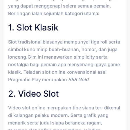
yang dapat menggenapi selera semua pemain.
Beriringan ialah sejumlah kategori utama:
1. Slot Klasik
Slot tradisional biasanya mempunyai tiga roll serta
simbol kuno mirip buah-buahan, nomor, dan juga
lonceng.Gim ini menawarkan simplicity serta
nostalgia bagi pemain apa menyenangi gaya game
klasik. Teladan slot online konvensional asal
Pragmatic Play merupakan
888 Gold
.
2. Video Slot
Video slot online merupakan tipe siapa ter- dikenal
di kalangan pelaku modern. Serta grafik yang
menarik serta judul siapa beraneka ragam,