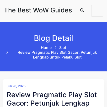
Skip to content
The Best WoW Guides
Blog Detail
Home
Slot
Review Pragmatic Play Slot Gacor: Petunjuk
Lengkap untuk Pelaku Slot
Juli 28, 2025
Review Pragmatic Play Slot
Gacor: Petunjuk Lengkap