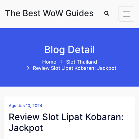
Skip to content
The Best WoW Guides
Blog Detail
Home
Slot Thailand
Review Slot Lipat Kobaran: Jackpot
Agustus 10, 2024
Review Slot Lipat Kobaran:
Jackpot