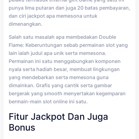
punya lima putaran dan juga 20 batas pembayaran,
dan ciri jackpot apa memesona untuk
dimenangkan.
Salah satu masalah apa membedakan Double
Flame: Keberuntungan sebab permainan slot yang
lain ialah judul apa unik serta memesona.
Permainan ini satu menggabungkan komponen
nyala serta hadiah besar, membuat lingkungan
yang mendebarkan serta memesona guna
dimainkan. Grafis yang cantik serta gambar
bergerak yang smooth menyertakan kegemparan
bermain-main slot online ini satu.
Fitur Jackpot Dan Juga
Bonus