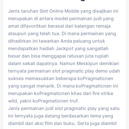
Jenis taruhan Slot Online Mobile yang disajikan ini
merupakan di antara model permainan judi yang
amat difavoritkan berasal dari kalangan remaja
ataupun yang telah tua. Di mana permainan yang
dihadirkan ini tawarkan Anda peluang untuk
mendapatkan hadiah Jackpot yang sangatlah
besar dan bisa menggapai ratusan juta rupiah
dalam sekali dapatnya. Namun Meskipun demikian
ternyata permainan slot pragmatic play demo udah
sukses memasukkan beberapa koPragmaticnen
yang sangat menarik. Di mana koPragmaticnen ini
merupakan koPragmaticnen khas dari fire strike
wild, yakni koPragmaticnen truf.
Jenis permainan judi slot pragmatic play yang satu
ini ternyata juga datang berdasarkan tema yang
diambil dari aksi film dan buku. Serta juga diambil