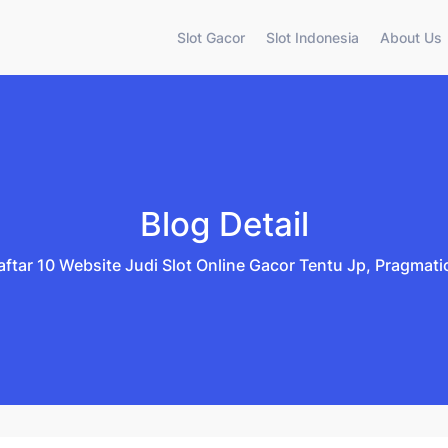
Slot Gacor
Slot Indonesia
About Us
Blog Detail
aftar 10 Website Judi Slot Online Gacor Tentu Jp, Pragmatic