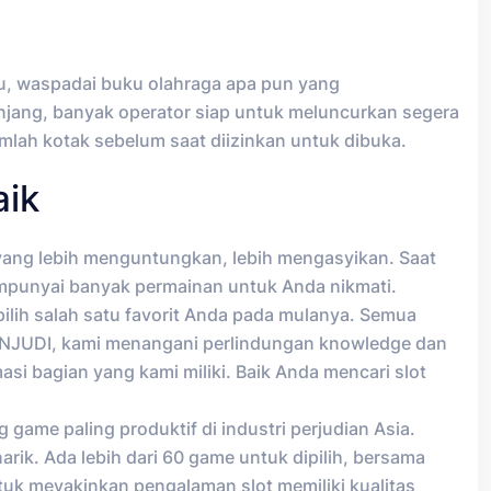
tu, waspadai buku olahraga apa pun yang
njang, banyak operator siap untuk meluncurkan segera
lah kotak sebelum saat diizinkan untuk dibuka.
aik
 yang lebih menguntungkan, lebih mengasyikan. Saat
punyai banyak permainan untuk Anda nikmati.
ilih salah satu favorit Anda pada mulanya. Semua
AGANJUDI, kami menangani perlindungan knowledge dan
asi bagian yang kami miliki. Baik Anda mencari slot
ame paling produktif di industri perjudian Asia.
ik. Ada lebih dari 60 game untuk dipilih, bersama
ntuk meyakinkan pengalaman slot memiliki kualitas