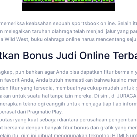
 memeriksa keabsahan sebuah sportsbook online. Selain i
melegalkan taruhan olahraga telah menjadi jalur yang pa
a Wild West, buku olahraga online harus mencentang sejum
kan Bonus Judi Online Terb
ngkap, pun bahkan agar Anda bisa dapatkan fitur bermain
n favorit Anda, Anda butuh memastikan bahwa kasino mem
dan fitur yang tersedia, membuatnya cukup mudah untuk p
akan untuk suatu hal tanpa izin mereka. Di sini, di JUR
nerapkan teknologi canggih untuk menjaga tiap tiap inform
erasal dari Pragmatic Play.
putasi yang kuat sebagai diantara perusahaan pengembang g
t bersama dengan banyak fitur bonus dan grafik yang menar
. Selain itu, gim ini dibuat menggunakan teknologi HTML5 u