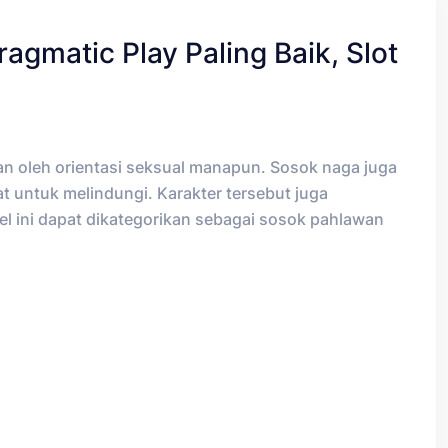
ragmatic Play Paling Baik, Slot
an oleh orientasi seksual manapun. Sosok naga juga
at untuk melindungi. Karakter tersebut juga
el ini dapat dikategorikan sebagai sosok pahlawan