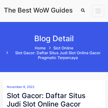
Skip to content
The Best WoW Guides
Blog Detail
Home
Slot Online
Slot Gacor: Daftar Situs Judi Slot Online Gacor
Pragmatic Terpercaya
November 8, 2022
Slot Gacor: Daftar Situs
Judi Slot Online Gacor