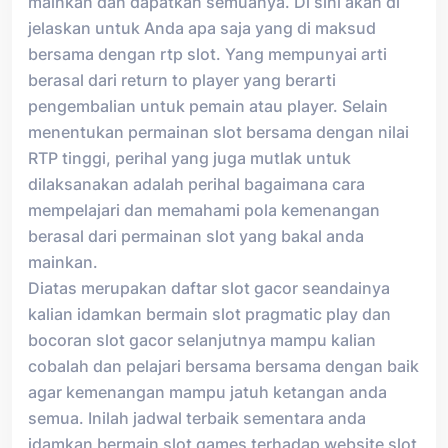
mainkan dan dapatkan semuanya. Di sini akan di
jelaskan untuk Anda apa saja yang di maksud
bersama dengan rtp slot. Yang mempunyai arti
berasal dari return to player yang berarti
pengembalian untuk pemain atau player. Selain
menentukan permainan slot bersama dengan nilai
RTP tinggi, perihal yang juga mutlak untuk
dilaksanakan adalah perihal bagaimana cara
mempelajari dan memahami pola kemenangan
berasal dari permainan slot yang bakal anda
mainkan.
Diatas merupakan daftar slot gacor seandainya
kalian idamkan bermain slot pragmatic play dan
bocoran slot gacor selanjutnya mampu kalian
cobalah dan pelajari bersama bersama dengan baik
agar kemenangan mampu jatuh ketangan anda
semua. Inilah jadwal terbaik sementara anda
idamkan bermain slot games terhadap website slot