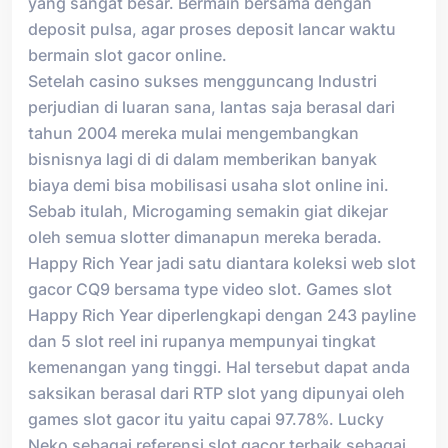
yang sangat besar. Bermain bersama dengan
deposit pulsa, agar proses deposit lancar waktu
bermain slot gacor online.
Setelah casino sukses mengguncang Industri
perjudian di luaran sana, lantas saja berasal dari
tahun 2004 mereka mulai mengembangkan
bisnisnya lagi di di dalam memberikan banyak
biaya demi bisa mobilisasi usaha slot online ini.
Sebab itulah, Microgaming semakin giat dikejar
oleh semua slotter dimanapun mereka berada.
Happy Rich Year jadi satu diantara koleksi web slot
gacor CQ9 bersama type video slot. Games slot
Happy Rich Year diperlengkapi dengan 243 payline
dan 5 slot reel ini rupanya mempunyai tingkat
kemenangan yang tinggi. Hal tersebut dapat anda
saksikan berasal dari RTP slot yang dipunyai oleh
games slot gacor itu yaitu capai 97.78%. Lucky
Neko sebagai referensi slot gacor terbaik sebagai