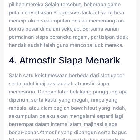
pilihan mereka.Selain tersebut, beberapa game
pula menyediakan Progresive Jackpot yang bisa
menciptakan sekumpulan pelaku memenangkan
bonus besar di dalam sekejap. Bersama varian
permainan siapa beraneka ragam, partisipan tidak
hendak sudah lelah guna mencoba luck mereka.
4. Atmosfir Siapa Menarik
Salah satu keistimewaan berbeda dari slot gacor
serta judul imajinasi adalah atmosfir siapa
memesona. Dengan latar belakang punggung apa
dipenuhi serta kastil yang megah, rimba yang
rahasia, atau alam bagian bawah laut yang indah,
sekumpulan pelaku akan mengalami seperti lagi
bertempat dalam internal alam imajinasi siapa
benar-benar.Atmosfir yang dibangun serta bagus