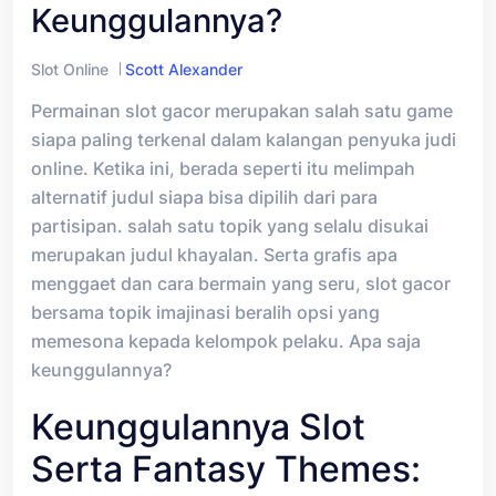
Keunggulannya?
Slot Online
Scott Alexander
Permainan slot gacor merupakan salah satu game
siapa paling terkenal dalam kalangan penyuka judi
online. Ketika ini, berada seperti itu melimpah
alternatif judul siapa bisa dipilih dari para
partisipan. salah satu topik yang selalu disukai
merupakan judul khayalan. Serta grafis apa
menggaet dan cara bermain yang seru, slot gacor
bersama topik imajinasi beralih opsi yang
memesona kepada kelompok pelaku. Apa saja
keunggulannya?
Keunggulannya Slot
Serta Fantasy Themes: