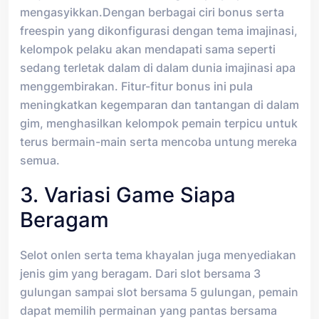
mengasyikkan.Dengan berbagai ciri bonus serta
freespin yang dikonfigurasi dengan tema imajinasi,
kelompok pelaku akan mendapati sama seperti
sedang terletak dalam di dalam dunia imajinasi apa
menggembirakan. Fitur-fitur bonus ini pula
meningkatkan kegemparan dan tantangan di dalam
gim, menghasilkan kelompok pemain terpicu untuk
terus bermain-main serta mencoba untung mereka
semua.
3. Variasi Game Siapa
Beragam
Selot onlen serta tema khayalan juga menyediakan
jenis gim yang beragam. Dari slot bersama 3
gulungan sampai slot bersama 5 gulungan, pemain
dapat memilih permainan yang pantas bersama