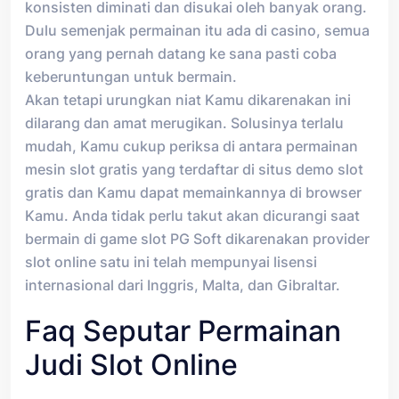
konsisten diminati dan disukai oleh banyak orang.
Dulu semenjak permainan itu ada di casino, semua
orang yang pernah datang ke sana pasti coba
keberuntungan untuk bermain.
Akan tetapi urungkan niat Kamu dikarenakan ini
dilarang dan amat merugikan. Solusinya terlalu
mudah, Kamu cukup periksa di antara permainan
mesin slot gratis yang terdaftar di situs demo slot
gratis dan Kamu dapat memainkannya di browser
Kamu. Anda tidak perlu takut akan dicurangi saat
bermain di game slot PG Soft dikarenakan provider
slot online satu ini telah mempunyai lisensi
internasional dari Inggris, Malta, dan Gibraltar.
Faq Seputar Permainan
Judi Slot Online