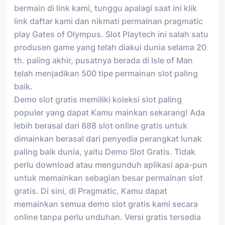
bermain di link kami, tunggu apalagi saat ini klik
link daftar kami dan nikmati permainan pragmatic
play Gates of Olympus. Slot Playtech ini salah satu
produsen game yang telah diakui dunia selama 20
th. paling akhir, pusatnya berada di Isle of Man
telah menjadikan 500 tipe permainan slot paling
baik.
Demo slot gratis memiliki koleksi slot paling
populer yang dapat Kamu mainkan sekarang! Ada
lebih berasal dari 888 slot online gratis untuk
dimainkan berasal dari penyedia perangkat lunak
paling baik dunia, yaitu Demo Slot Gratis. Tidak
perlu download atau mengunduh aplikasi apa-pun
untuk memainkan sebagian besar permainan slot
gratis. Di sini, di Pragmatic, Kamu dapat
memainkan semua demo slot gratis kami secara
online tanpa perlu unduhan. Versi gratis tersedia