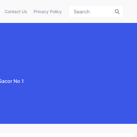
Contact Us
Privacy Policy
 Gacor No 1