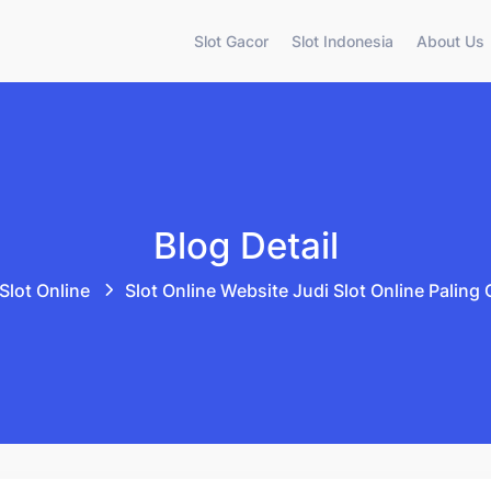
Slot Gacor
Slot Indonesia
About Us
Blog Detail
Slot Online
Slot Online Website Judi Slot Online Paling