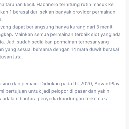
a taruhan kecil. Habanero terhitung rutin masuk ke
akan 1 berasal dari sekian banyak provider permainan
a.
aw yang dapat berlangsung hanya kurang dari 3 menit
ngkap. Mainkan semua permainan terbaik slot yang ada
sia. Jadi sudah sedia kan permainan terbesar yang
n yang sesuai bersama dengan 14 mata duwit berasal
usan juta.
sino dan pemain. Didirikan pada th. 2020, AdvantPlay
i bertujuan untuk jadi pelopor di pasar dan yakin
lay adalah diantara penyedia kandungan terkemuka