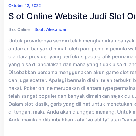
Oktober 12, 2022
Slot Online Website Judi Slot O
Slot Online
Scott Alexander
Untuk providernya sendiri telah menghadirkan banyak s
andaikan banyak diminati oleh para pemain pemula wa
diantara provider yang berfokus pada grafik permainan 
yang bisa di andalakan dan mana yang tidak bisa di and
Disebabkan bersama menggunakan akun game slot resm
dan juga scatter. Apalagi bermain disini telah terbukt
nakal. Poker online merupakan di antara type permaina
telah sangat populer dan banyak dimainkan sejak dulu
Dalam slot klasik, garis yang dilihat untuk menetuka
di tengah, maka Anda akan dianggap menang. Untuk m
Anda mainkan ditambahkan kata “volatility” atau “vari