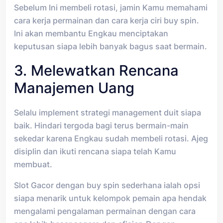
Sebelum Ini membeli rotasi, jamin Kamu memahami
cara kerja permainan dan cara kerja ciri buy spin.
Ini akan membantu Engkau menciptakan
keputusan siapa lebih banyak bagus saat bermain.
3. Melewatkan Rencana
Manajemen Uang
Selalu implement strategi management duit siapa
baik. Hindari tergoda bagi terus bermain-main
sekedar karena Engkau sudah membeli rotasi. Ajeg
disiplin dan ikuti rencana siapa telah Kamu
membuat.
Slot Gacor dengan buy spin sederhana ialah opsi
siapa menarik untuk kelompok pemain apa hendak
mengalami pengalaman permainan dengan cara