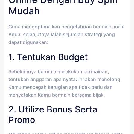
Mudah
Guna mengoptimalkan pengetahuan bermain-main
Anda, selanjutnya ialah sejumlah strategi yang
dapat digunakan:
1. Tentukan Budget
Sebelumnya bermula melakukan permainan,
tentukan anggaran apa nyata. Ini akan menolong
Kamu mencegah kerugian apa tidak perlu dan
menyatakan Kamu bermain bersama bijak.
2. Utilize Bonus Serta
Promo