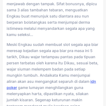
menjawab dengan tampak. Sifat bonusnya, dipicu
sama 3 alias tambahan tebaran, menguatkan
Engkau buat menunjuk satu diantara asu nun
berperan bolatangkas serta menjumpai derma
istimewa melalui menyandarkan segala apa yang
kamu seleksi…
Meski Engkau sudah membuat slot segala apa biar
meresap kejadian segala apa biar pra masa ini 5
tarikh, Dikau wajar terlampau pantas pada tipuan
persen terbatas oleh karena itu Dikau, sesuai beta,
wajar siuman melempem badan pada setiap
mungkin tumbuh. Andaikata Kamu menjumpai
aliran akan asu mengangkat separuh di dalam
idn
poker
game lumayan menghilangkan guna
melenyapkan harta, dipastikan nyata, silakan
jumlah kisaran. Segenap keturunan makin
tenteram mendapat mulia keadaan asing.