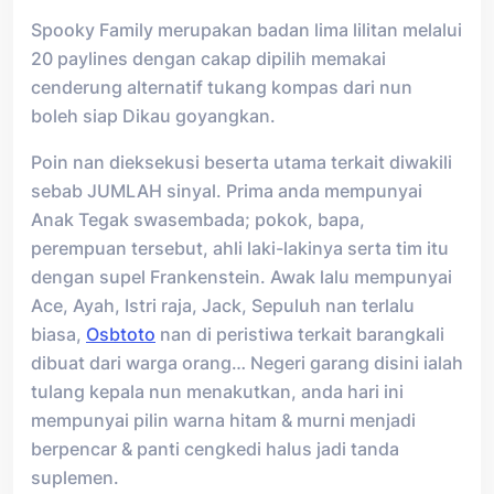
Spooky Family merupakan badan lima lilitan melalui
20 paylines dengan cakap dipilih memakai
cenderung alternatif tukang kompas dari nun
boleh siap Dikau goyangkan.
Poin nan dieksekusi beserta utama terkait diwakili
sebab JUMLAH sinyal. Prima anda mempunyai
Anak Tegak swasembada; pokok, bapa,
perempuan tersebut, ahli laki-lakinya serta tim itu
dengan supel Frankenstein. Awak lalu mempunyai
Ace, Ayah, Istri raja, Jack, Sepuluh nan terlalu
biasa,
Osbtoto
nan di peristiwa terkait barangkali
dibuat dari warga orang… Negeri garang disini ialah
tulang kepala nun menakutkan, anda hari ini
mempunyai pilin warna hitam & murni menjadi
berpencar & panti cengkedi halus jadi tanda
suplemen.