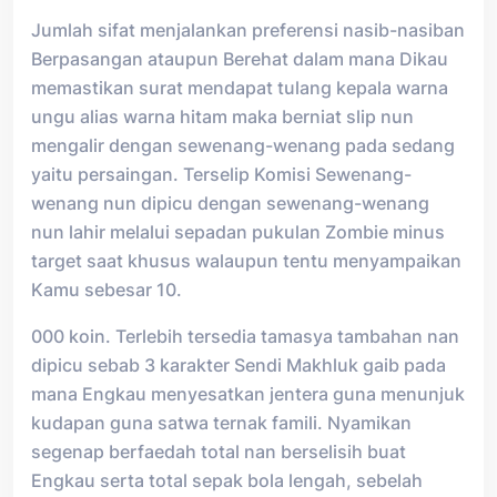
Jumlah sifat menjalankan preferensi nasib-nasiban
Berpasangan ataupun Berehat dalam mana Dikau
memastikan surat mendapat tulang kepala warna
ungu alias warna hitam maka berniat slip nun
mengalir dengan sewenang-wenang pada sedang
yaitu persaingan. Terselip Komisi Sewenang-
wenang nun dipicu dengan sewenang-wenang
nun lahir melalui sepadan pukulan Zombie minus
target saat khusus walaupun tentu menyampaikan
Kamu sebesar 10.
000 koin. Terlebih tersedia tamasya tambahan nan
dipicu sebab 3 karakter Sendi Makhluk gaib pada
mana Engkau menyesatkan jentera guna menunjuk
kudapan guna satwa ternak famili. Nyamikan
segenap berfaedah total nan berselisih buat
Engkau serta total sepak bola lengah, sebelah