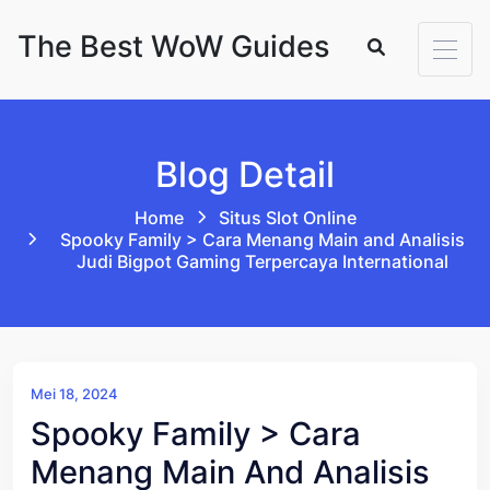
Skip to content
The Best WoW Guides
Blog Detail
Home
Situs Slot Online
Spooky Family > Cara Menang Main and Analisis
Judi Bigpot Gaming Terpercaya International
Mei 18, 2024
Spooky Family > Cara
Menang Main And Analisis